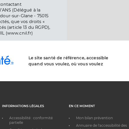
contactant
l’ANS (Délégué à la
dour-sur-Glane - 75015
ctés, que vos droits «
és (article 13 du RGPD),
IL (www.cnil.fr)
Le site santé de référence, accessible
quand vous voulez, où vous voulez
INFORMATIONS LÉGALES
EN CE MOMENT
Accessibilité : conformité
Mon bilan prévention
partielle
Annuaire de l'accessibilité des