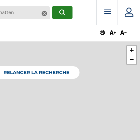
Menu prin
Supprimer
RECHERCHER
Augmente
Dimin
+
−
RELANCER LA RECHERCHE