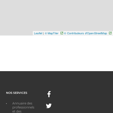
Leaflet
|
© MapTiler
© Contributeurs d'OpenStreetMap
NOS SERVICES
Facebook
Annuaire des
Twitter
professionnels
et des