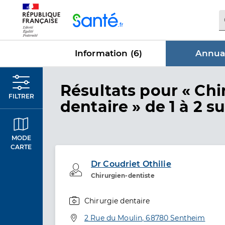
Panneau de gestion des cookies
Information (
6
)
Annuai
dans Annu
Résultats
pour « Chi
FILTRER
dentaire »
de 1 à 2 su
MODE
CARTE
Dr Coudriet Othilie
Professionel de santé
Chirurgien-dentiste
Chirurgie dentaire
Spécialités
Adresse
2 Rue du Moulin, 68780 Sentheim