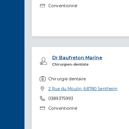
Type de convention
Conventionné
Dr Baufreton Marine
Professionel de santé
Chirurgien-dentiste
Chirurgie dentaire
Spécialités
Adresse
2 Rue du Moulin, 68780 Sentheim
Téléphone
0389375993
Type de convention
Conventionné