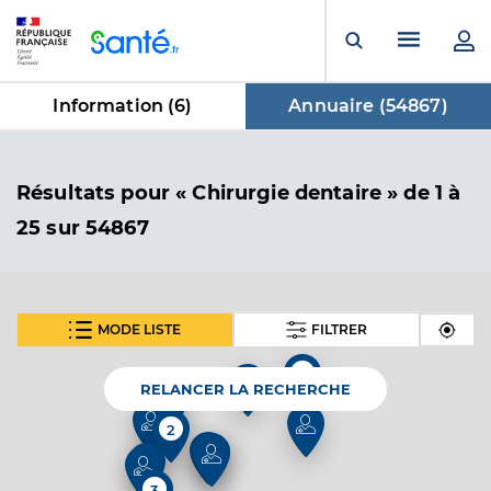
Panneau de gestion des cookies
Menu pr
Ouvrir la rech
Information (
6
)
Annuaire (
54867
)
dans Annuaire
Résultats
pour « Chirurgie dentaire »
de 1 à
25 sur 54867
MODE LISTE
FILTRER
SUIVANT
Dr Marchal Benedicte
Professionel de santé
2
Chirurgien-dentiste
4
RELANCER LA RECHERCHE
2
2
Chirurgie dentaire
Spécialités
2
Adresse
1 Rue Carnot, 80110 Moreuil
3