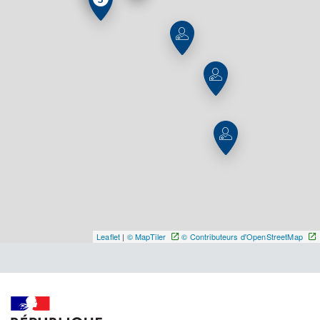
Distance
584 m
Type de convention
Conventionné
Y ALLER
Dr Dufour Claire
Professionel de santé
Chirurgien-dentiste
Chirurgie dentaire
Spécialités
Adresse
104 Rue Marcel Thomas, 80500 Trois-Rivières
Leaflet
|
© MapTiler
© Contributeurs d'OpenStreetMap
Distance
8 km
Téléphone
0375690039
Type de convention
Conventionné