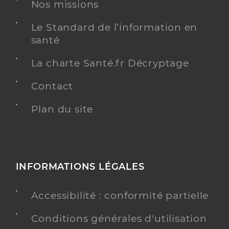
Nos missions
Le Standard de l’information en
Dr Aunoble Matthieu
Professionel de santé
santé
Chirurgien-dentiste
La charte Santé.fr Décryptage
Chirurgie dentaire
Spécialités
Contact
Adresse
2 Rue de la Galetière, 80440 Boves
Distance
Plan du site
11 km
Type de convention
Conventionné
Y ALLER
INFORMATIONS LÉGALES
Accessibilité : conformité partielle
Dr Bouche Stephane
Professionel de santé
Conditions générales d'utilisation
Chirurgien-dentiste