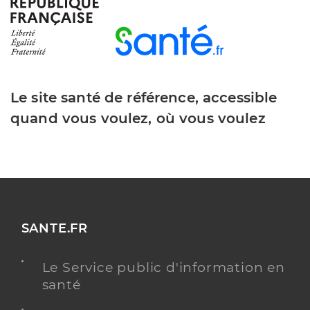
Y ALLER
Le site santé de référence, accessible
Dr Desmarest Julien
Professionel de santé
Chirurgien-dentiste
quand vous voulez, où vous voulez
Chirurgie dentaire
Spécialités
Adresse
17b Rue du Commandant Jan, 80440 Boves
Distance
11 km
Téléphone
0322917000
SANTE.FR
Type de convention
Conventionné
Le Service public d'information en
santé
Y ALLER