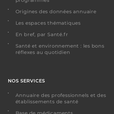
programmés
Y ALLER
Origines des données annuaire
Les espaces thématiques
Dr Etienne Richard
Professionel de santé
En bref, par Santé.fr
Chirurgien-dentiste
Santé et environnement : les bons
Chirurgie dentaire
Spécialités
réflexes au quotidien
Adresse
14 Rue du Colonel Tétart, 80120 Rue
Téléphone
0322259688
Type de convention
Conventionné
NOS SERVICES
Y ALLER
Annuaire des professionnels et des
établissements de santé
Base de médicaments