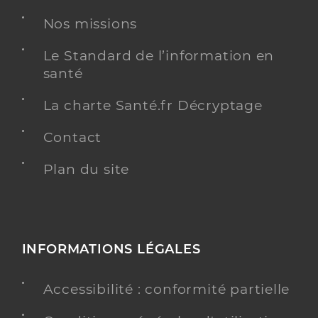
Dr Caron Anne Cecile
Professionel de santé
Nos missions
Chirurgien-dentiste
Le Standard de l’information en
Chirurgie dentaire
santé
Spécialités
Adresse
8 Avenue Gaston Caudron, 80550 Le Crotoy
La charte Santé.fr Décryptage
Téléphone
0322294351
Contact
Type de convention
Conventionné
Plan du site
Y ALLER
INFORMATIONS LÉGALES
Dr Kmin Da-Hee
Professionel de santé
Chirurgien-dentiste
Accessibilité : conformité partielle
Chirurgie dentaire
Spécialités