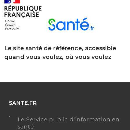
Y ALLER
Dr Angelique Annie Laure
Professionel de santé
Chirurgien-dentiste
Le site santé de référence, accessible
Chirurgie dentaire
quand vous voulez, où vous voulez
Spécialités
Adresse
Residence Marina Home Rue Moi Laminaire, 97200
Fort-de-France
Téléphone
0596764136
Type de convention
Conventionné
SANTE.FR
Y ALLER
Le Service public d'information en
santé