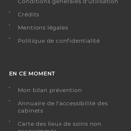
Conditions générales d'utilisation
Adresse
8 Avenue Gaston Caudron, 80550 Le Crotoy
Crédits
Téléphone
0322294351
Type de convention
Conventionné
Mentions légales
Politique de confidentialité
Y ALLER
EN CE MOMENT
Dr Etienne Pennetier Delphine
Professionel de santé
Chirurgien-dentiste
Mon bilan prévention
Chirurgie dentaire
Spécialités
Annuaire de l'accessibilité des
Adresse
14 Rue du Colonel Tétart, 80120 Rue
cabinets
Type de convention
Conventionné
Carte des lieux de soins non