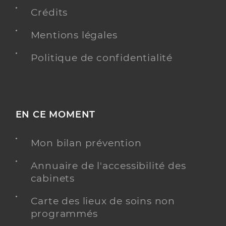
Professionel de santé
Chirurgien-dentiste
Crédits
Mentions légales
Chirurgie dentaire
Spécialités
Adresse
4 Boulevard des Fontaines, 76390 Aumale
Politique de confidentialité
Distance
15 km
Téléphone
0235934236
Type de convention
Conventionné
EN CE MOMENT
Y ALLER
Mon bilan prévention
Annuaire de l'accessibilité des
cabinets
Dr Guyot Virginie
Professionel de santé
Chirurgien-dentiste
Carte des lieux de soins non
programmés
Chirurgie dentaire