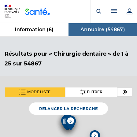
Panneau de gestion des cookies
Menu pr
Ouvrir la rech
Information (
6
)
Annuaire (
54867
)
dans Annuaire
Résultats
pour « Chirurgie dentaire »
de 1 à
25 sur 54867
MODE LISTE
FILTRER
SUIVANT
Dr Morgand Marine
Professionel de santé
Chirurgien-dentiste
RELANCER LA RECHERCHE
2
2
3
Chirurgie dentaire
Spécialités
Adresse
40 Rue Roger Salengro, 80140 Oisemont
2