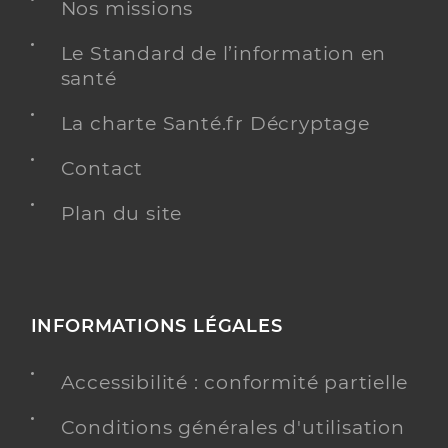
Nos missions
Le Standard de l’information en
santé
Dr Macquet Patrice
Professionel de santé
La charte Santé.fr Décryptage
Chirurgien-dentiste
Contact
Chirurgie dentaire
Spécialités
Adresse
Plan du site
2 Rue Jean Moulin, 80270 Airaines
Distance
12 km
Type de convention
Conventionné
INFORMATIONS LÉGALES
Y ALLER
Accessibilité : conformité partielle
Conditions générales d'utilisation
Dr Senecaut Franck