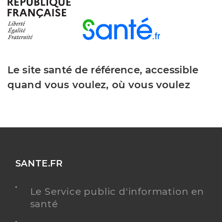
Type de convention
Conventionné
Y ALLER
Le site santé de référence, accessible
quand vous voulez, où vous voulez
Dr Ahbari Younes
Professionel de santé
Chirurgien-dentiste
Chirurgie dentaire
Spécialités
Adresse
2 Rue Jean Moulin, 80270 Airaines
Distance
12 km
SANTE.FR
Téléphone
0322294277
Le Service public d'information en
Type de convention
Conventionné
santé
Y ALLER