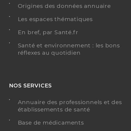
Spécialités
Origines des données annuaire
Adresse
4 Boulevard des Fontaines, 76390 Aumale
Distance
Les espaces thématiques
15 km
Type de convention
Conventionné
En bref, par Santé.fr
Santé et environnement : les bons
Y ALLER
réflexes au quotidien
Dr Sence Corinne
Professionel de santé
Chirurgien-dentiste
NOS SERVICES
Chirurgie dentaire
Annuaire des professionnels et des
Spécialités
Adresse
8 Rue Rene Gicquel, 76390 Aumale
établissements de santé
Distance
15 km
Base de médicaments
Téléphone
0235934288