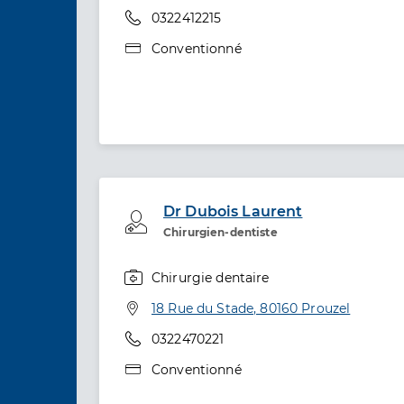
Téléphone
0322412215
Type de convention
Conventionné
Dr Dubois Laurent
Professionel de santé
Chirurgien-dentiste
Chirurgie dentaire
Spécialités
Adresse
18 Rue du Stade, 80160 Prouzel
Téléphone
0322470221
Type de convention
Conventionné