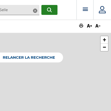
Menu prin
Supprimer
RECHERCHER
Augmente
Dimin
+
−
RELANCER LA RECHERCHE