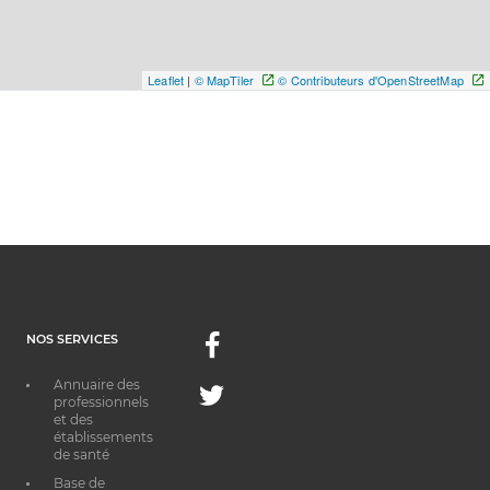
Leaflet
|
© MapTiler
© Contributeurs d'OpenStreetMap
NOS SERVICES
Facebook
Annuaire des
Twitter
professionnels
et des
établissements
de santé
Base de