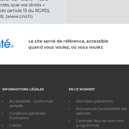
ctés, que vos droits «
és (article 13 du RGPD),
IL (www.cnil.fr)
Le site santé de référence, accessible
quand vous voulez, où vous voulez
INFORMATIONS LÉGALES
EN CE MOMENT
Accessibilité : conformité
Mon bilan prévention
partielle
Annuaire de l'accessibilité des
Conditions générales
cabinets
d'utilisation
Carte des lieux de soins non
Crédits
programmés