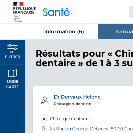
Panneau de gestion des cookies
Information (
6
)
Annuai
dans Annu
Résultats
pour « Chi
FILTRER
dentaire »
de 1 à 3 su
MODE
CARTE
Dr Dervaux Helene
Professionel de santé
Chirurgien-dentiste
Chirurgie dentaire
Spécialités
Adresse
65 Rue du Général Debeney, 80160 Con