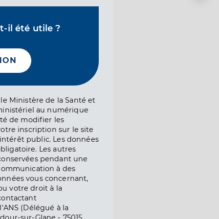
il été utile ?
NON
le Ministère de la Santé et
ministériel au numérique
té de modifier les
tre inscription sur le site
l’intérêt public. Les données
obligatoire. Les autres
 conservées pendant une
e communication à des
onnées vous concernant,
ou votre droit à la
contactant
l’ANS (Délégué à la
dour-sur-Glane - 75015