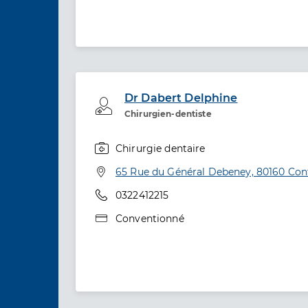
Dr Dabert Delphine
Professionel de santé
Chirurgien-dentiste
Chirurgie dentaire
Spécialités
Adresse
65 Rue du Général Debeney, 80160 Con
Téléphone
0322412215
Type de convention
Conventionné