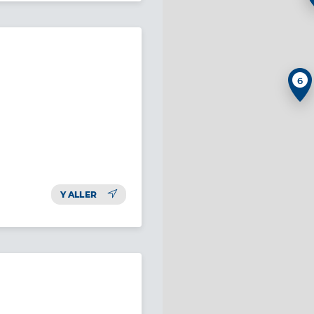
6
Y ALLER