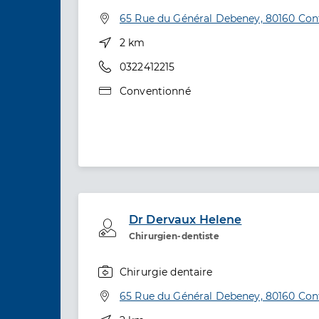
Spécialités
Adresse
65 Rue du Général Debeney, 80160 Con
Distance
2 km
Téléphone
0322412215
Type de convention
Conventionné
Dr Dervaux Helene
Professionel de santé
Chirurgien-dentiste
Chirurgie dentaire
Spécialités
Adresse
65 Rue du Général Debeney, 80160 Con