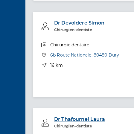
Dr Devoldere Simon
Professionel de santé
Chirurgien-dentiste
Chirurgie dentaire
Spécialités
Adresse
6b Route Nationale, 80480 Dury
Distance
16 km
Dr Thafournel Laura
Professionel de santé
Chirurgien-dentiste