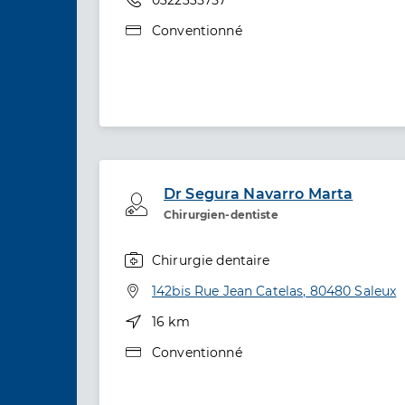
Type de convention
Conventionné
Dr Segura Navarro Marta
Professionel de santé
Chirurgien-dentiste
Chirurgie dentaire
Spécialités
Adresse
142bis Rue Jean Catelas, 80480 Saleux
Distance
16 km
Type de convention
Conventionné