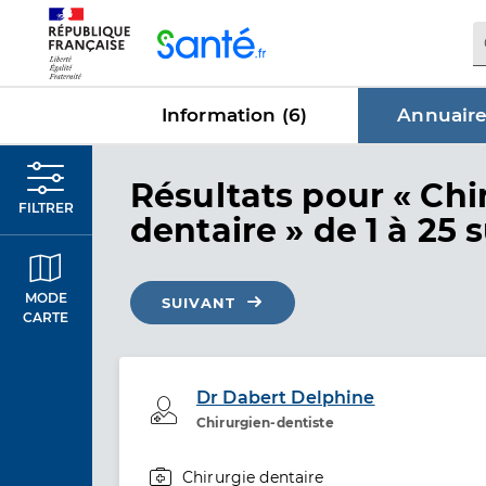
Panneau de gestion des cookies
Information (
6
)
Annuaire
dans Annu
Résultats
pour « Chi
FILTRER
dentaire »
de 1 à 25 
MODE
SUIVANT
CARTE
Dr Dabert Delphine
Professionel de santé
Chirurgien-dentiste
Chirurgie dentaire