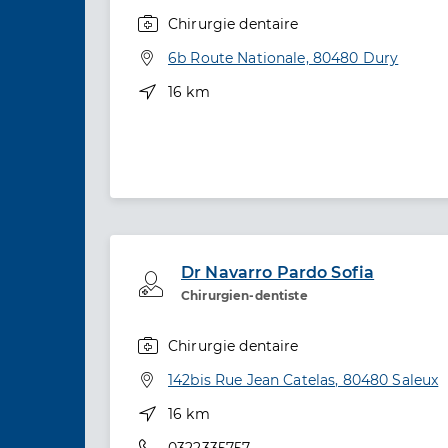
Chirurgie dentaire
Spécialités
Adresse
6b Route Nationale, 80480 Dury
Distance
16 km
Dr Navarro Pardo Sofia
Professionel de santé
Chirurgien-dentiste
Chirurgie dentaire
Spécialités
Adresse
142bis Rue Jean Catelas, 80480 Saleux
Distance
16 km
Téléphone
0322335757