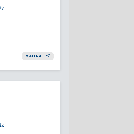
ty
Y ALLER
ty