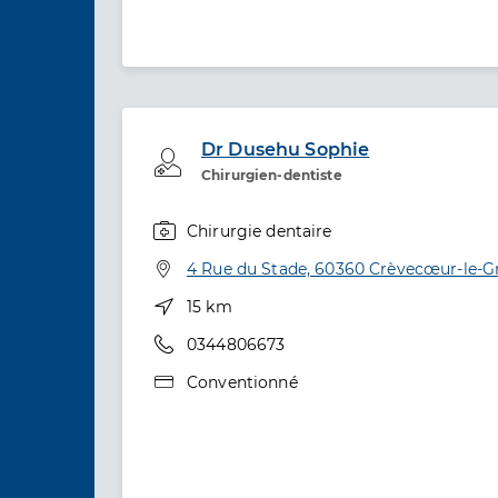
Dr Dusehu Sophie
Professionel de santé
Chirurgien-dentiste
Chirurgie dentaire
Spécialités
Adresse
4 Rue du Stade, 60360 Crèvecœur-le-G
Distance
15 km
Téléphone
0344806673
Type de convention
Conventionné