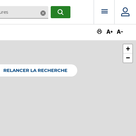
Menu prin
Supprimer
RECHERCHER
Augmente
Dimin
+
−
RELANCER LA RECHERCHE