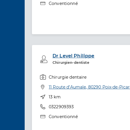
Type de convention
Conventionné
Dr Level Philippe
Professionel de santé
Chirurgien-dentiste
Chirurgie dentaire
Spécialités
Adresse
11 Route d’Aumale, 80290 Poix-de-Picar
Distance
13 km
Téléphone
0322909393
Type de convention
Conventionné