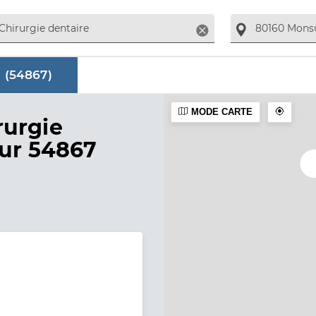
Supprimer
 (
54867
)
MODE CARTE
aire
rurgie
sur 54867