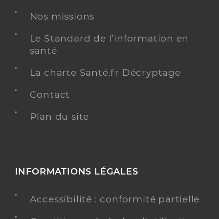
Chirurgie dentaire
Nos missions
Spécialités
Adresse
24 Avenue Charles Boulanger, 80200 Péronne
Le Standard de l’information en
Téléphone
0322845179
santé
Type de convention
Conventionné
La charte Santé.fr Décryptage
Y ALLER
Contact
Plan du site
Ch péronne
Centre hospitalier (CH)
Etablissement de soins
INFORMATIONS LÉGALES
Une offre identifiée :
Hôpital de jour - chirurgie
Accessibilité : conformité partielle
Adresse
Place du Jeu de Paume, 80200 Péronne