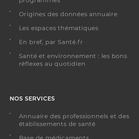
programmés
Origines des données annuaire
Les espaces thématiques
Dr Del Fabbro Anne Sophie
Professionel de santé
Chirurgien-dentiste
En bref, par Santé.fr
Chirurgie dentaire
Santé et environnement : les bons
Spécialités
Adresse
61 Avenue Charles Boulanger, 80200 Péronne
réflexes au quotidien
Téléphone
0322841369
Type de convention
Conventionné
NOS SERVICES
Y ALLER
Annuaire des professionnels et des
établissements de santé
Dr Vanysacker Charles
Professionel de santé
Base de médicaments