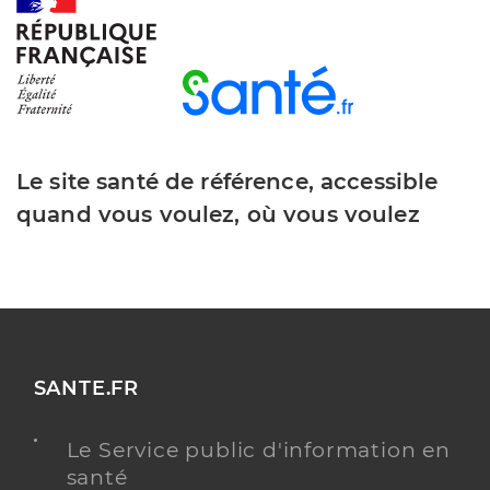
Dr Prevost Fabrice
Professionel de santé
Chirurgien-dentiste
Chirurgie dentaire
Spécialités
Le site santé de référence, accessible
Adresse
7 Rue des Juifs, 80200 Péronne
quand vous voulez, où vous voulez
Téléphone
0322840228
Type de convention
Conventionné
Y ALLER
SANTE.FR
Dr Daligault Clemence
Professionel de santé
Le Service public d'information en
Chirurgien-dentiste
santé