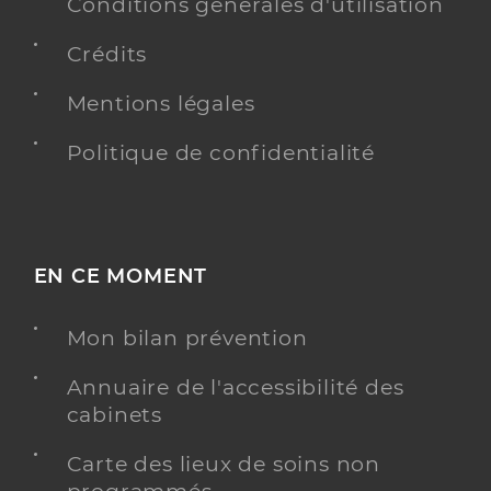
Conditions générales d'utilisation
Téléphone
+33322836000
Crédits
Y ALLER
Mentions légales
Politique de confidentialité
Dr Plé Arnaud
Professionel de santé
Chirurgien-dentiste
EN CE MOMENT
Chirurgie dentaire
Spécialités
Adresse
Zac De La Gare Haute Picardie, 80200 Estrées-
Mon bilan prévention
Deniécourt
Téléphone
0322856099
Annuaire de l'accessibilité des
cabinets
Type de convention
Conventionné
Carte des lieux de soins non
Y ALLER