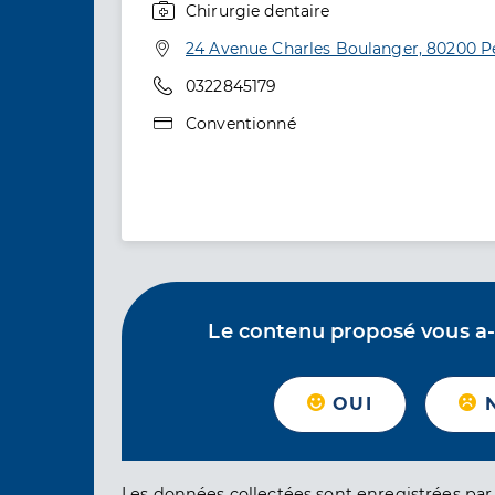
Chirurgie dentaire
Spécialités
Adresse
24 Avenue Charles Boulanger, 80200 
Téléphone
0322845179
Type de convention
Conventionné
Le contenu proposé vous a-t-
OUI
Les données collectées sont enregistrées par 