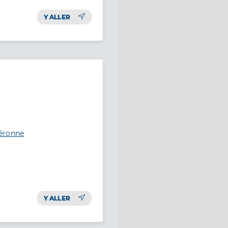
Y ALLER
Péronne
Y ALLER