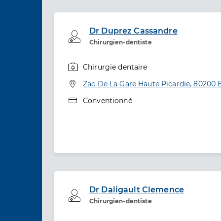
Dr Duprez Cassandre
Professionel de santé
Chirurgien-dentiste
Chirurgie dentaire
Spécialités
Adresse
Zac De La Gare Haute Picardie, 80200 
Type de convention
Conventionné
Dr Daligault Clemence
Professionel de santé
Chirurgien-dentiste