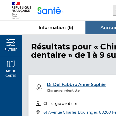
Panneau de gestion des cookies
Information (
6
)
Annuai
dans Annu
Résultats
pour « Chi
FILTRER
dentaire »
de 1 à 9 su
MODE
CARTE
Dr Del Fabbro Anne Sophie
Professionel de santé
Chirurgien-dentiste
Chirurgie dentaire
Spécialités
Adresse
61 Avenue Charles Boulanger, 80200 P