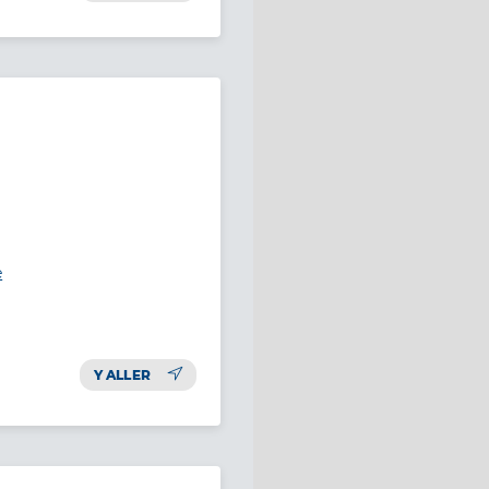
e
Y ALLER