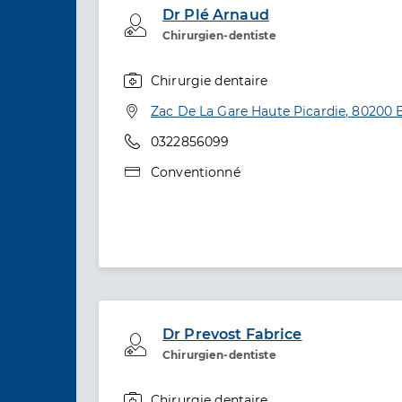
Dr Plé Arnaud
Professionel de santé
Chirurgien-dentiste
Chirurgie dentaire
Spécialités
Adresse
Zac De La Gare Haute Picardie, 80200 
Téléphone
0322856099
Type de convention
Conventionné
Dr Prevost Fabrice
Professionel de santé
Chirurgien-dentiste
Chirurgie dentaire