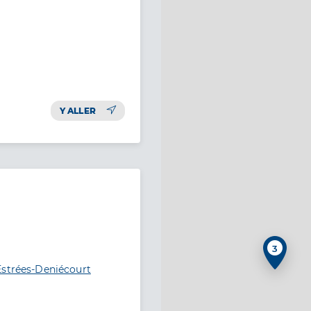
Y ALLER
3
Estrées-Deniécourt