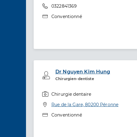
Téléphone
0322841369
Type de convention
Conventionné
Dr Nguyen Kim Hung
Professionel de santé
Chirurgien-dentiste
Chirurgie dentaire
Spécialités
Adresse
Rue de la Gare, 80200 Péronne
Type de convention
Conventionné