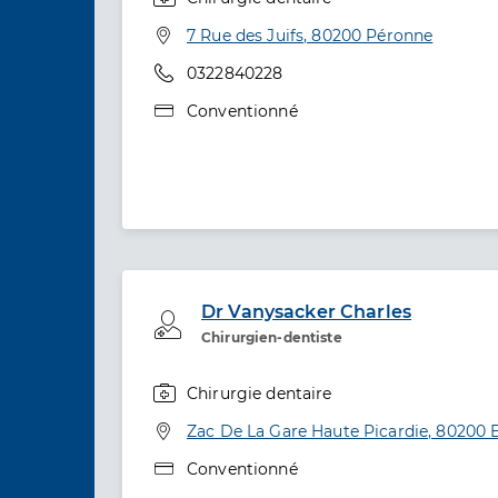
Spécialités
Adresse
7 Rue des Juifs, 80200 Péronne
Téléphone
0322840228
Type de convention
Conventionné
Dr Vanysacker Charles
Professionel de santé
Chirurgien-dentiste
Chirurgie dentaire
Spécialités
Adresse
Zac De La Gare Haute Picardie, 80200 
Type de convention
Conventionné