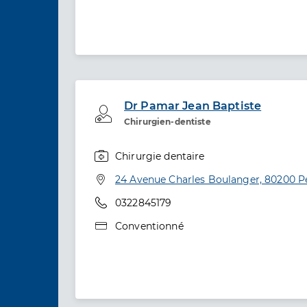
Dr Pamar Jean Baptiste
Professionel de santé
Chirurgien-dentiste
Chirurgie dentaire
Spécialités
Adresse
24 Avenue Charles Boulanger, 80200 
Téléphone
0322845179
Type de convention
Conventionné