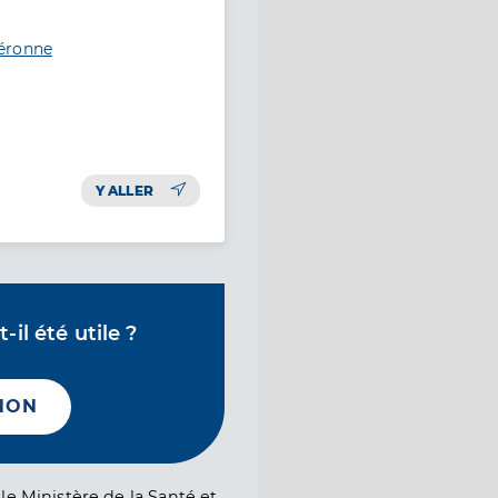
Péronne
Y ALLER
il été utile ?
NON
le Ministère de la Santé et