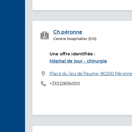
Ch péronne
Centre hospitalier (CH)
Etablissement de soins
Une offre identifiée :
Hôpital de jour - chirurgie
Adresse
Place du Jeu de Paume, 80200 Péronn
Téléphone
+33322836000