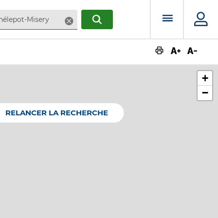
Menu prin
Supprimer
RECHERCHER
Augmente
Dimin
+
−
RELANCER LA RECHERCHE