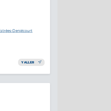
Estrées-Deniécourt
Y ALLER