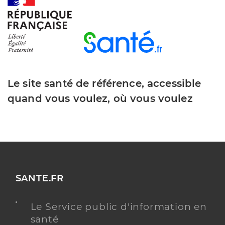
Dr Parisot Guillaume
Professionel de santé
Chirurgien-dentiste
Chirurgie dentaire
Le site santé de référence, accessible
Spécialités
Adresse
9 Rue du Plein Soleil, 80260 Villers-Bocage
quand vous voulez, où vous voulez
Type de convention
Conventionné
Y ALLER
SANTE.FR
Dr Arderius Andre
Professionel de santé
Chirurgien-dentiste
Le Service public d'information en
santé