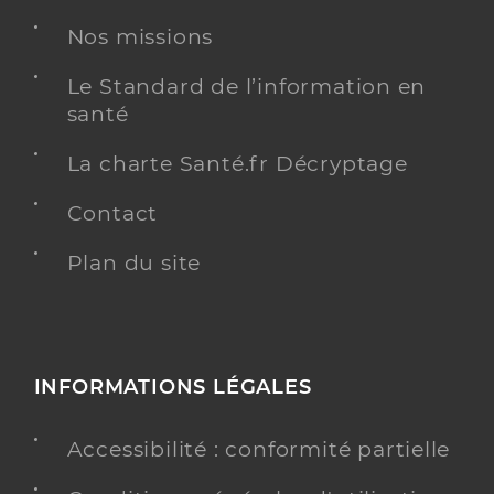
Chirurgie dentaire
Spécialités
Nos missions
Adresse
9 Rue du Plein Soleil, 80260 Villers-Bocage
Type de convention
Conventionné
Le Standard de l’information en
santé
Y ALLER
La charte Santé.fr Décryptage
Contact
Plan du site
INFORMATIONS LÉGALES
Accessibilité : conformité partielle