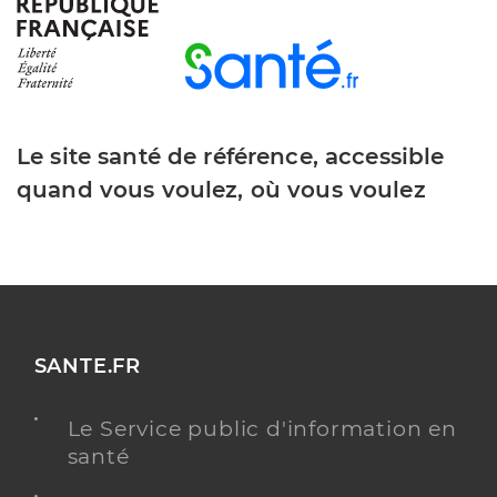
Y ALLER
Le site santé de référence, accessible
Dr Parisot Guillaume
Professionel de santé
Chirurgien-dentiste
quand vous voulez, où vous voulez
Chirurgie dentaire
Spécialités
Adresse
9 Rue du Plein Soleil, 80260 Villers-Bocage
Distance
4 km
Type de convention
Conventionné
SANTE.FR
Y ALLER
Le Service public d'information en
santé