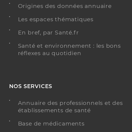
Origines des données annuaire
Y ALLER
Les espaces thématiques
En bref, par Santé.fr
Santé et environnement : les bons
Dr Penel Rossignol France
Professionel de santé
réflexes au quotidien
Chirurgien-dentiste
Chirurgie dentaire
Spécialités
Adresse
171 Rue Baudrez, 80000 Amiens
NOS SERVICES
Distance
8 km
Type de convention
Conventionné
Annuaire des professionnels et des
établissements de santé
Y ALLER
Base de médicaments