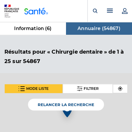
Panneau de gestion des cookies
Menu pr
Ouvrir la rech
Information (
6
)
Annuaire (
54867
)
dans Annuaire
Résultats
pour « Chirurgie dentaire »
de 1 à
25 sur 54867
MODE LISTE
FILTRER
SUIVANT
Dr Collery Philippe
Professionel de santé
Chirurgien-dentiste
RELANCER LA RECHERCHE
4
Chirurgie dentaire
Spécialités
Adresse
9 Rue du Plein Soleil, 80260 Villers-Bocage