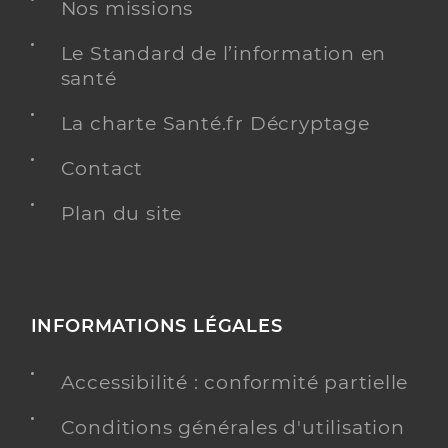
Nos missions
Dr Arderius Andre
Professionel de santé
Le Standard de l’information en
Chirurgien-dentiste
santé
Chirurgie dentaire
La charte Santé.fr Décryptage
Spécialités
Adresse
9 Rue du Plein Soleil, 80260 Villers-Bocage
Contact
Distance
4 km
Type de convention
Plan du site
Conventionné
Y ALLER
INFORMATIONS LÉGALES
Dr Cordier Paul
Professionel de santé
Accessibilité : conformité partielle
Chirurgien-dentiste
Conditions générales d'utilisation