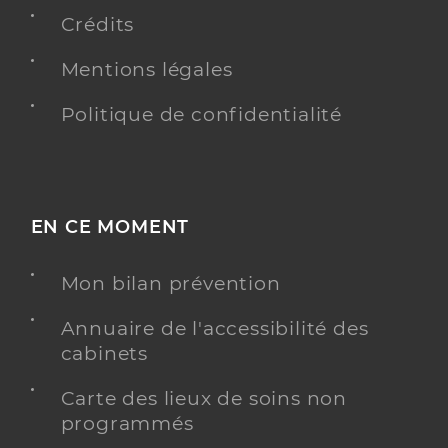
Chirurgie dentaire
Spécialités
Crédits
Adresse
1bis Rue Maurice Ravel, 80080 Amiens
Mentions légales
Distance
8 km
Téléphone
0322520052
Politique de confidentialité
Y ALLER
EN CE MOMENT
Dr Abdellah Ababou Jamal Eddine
Professionel de santé
Mon bilan prévention
Chirurgien-dentiste
Annuaire de l'accessibilité des
Chirurgie dentaire
cabinets
Spécialités
Adresse
1bis Rue Maurice Ravel, 80080 Amiens
Carte des lieux de soins non
Distance
8 km
programmés
Téléphone
0322520052