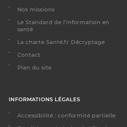
Chirurgie dentaire
Spécialités
Nos missions
Adresse
9 Rue du Plein Soleil, 80260 Villers-Bocage
Type de convention
Conventionné
Le Standard de l’information en
santé
Y ALLER
La charte Santé.fr Décryptage
Contact
Plan du site
INFORMATIONS LÉGALES
Accessibilité : conformité partielle