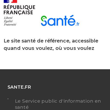
Dr Collery Philippe
Professionel de santé
Chirurgien-dentiste
Chirurgie dentaire
Spécialités
Adresse
9 Rue du Plein Soleil, 80260 Villers-Bocage
Le site santé de référence, accessible
Téléphone
0322934075
quand vous voulez, où vous voulez
Type de convention
Conventionné
Y ALLER
SANTE.FR
Dr Arderius Andre
Professionel de santé
Chirurgien-dentiste
Le Service public d'information en
santé