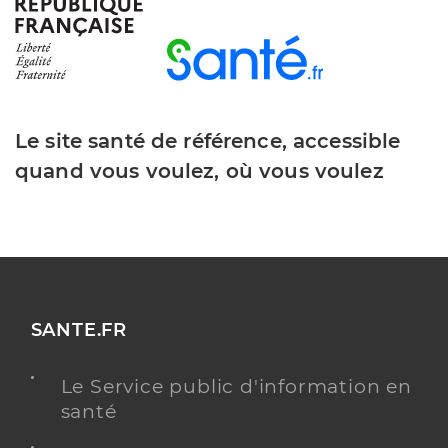
Y ALLER
Le site santé de référence, accessible
Dr Parisot Guillaume
Professionel de santé
Chirurgien-dentiste
quand vous voulez, où vous voulez
Chirurgie dentaire
Spécialités
Adresse
9 Rue du Plein Soleil, 80260 Villers-Bocage
Distance
6 km
Type de convention
Conventionné
SANTE.FR
Y ALLER
Le Service public d'information en
santé