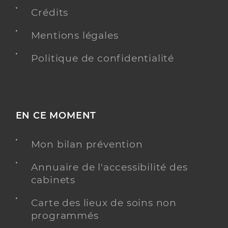
Chirurgie dentaire
Spécialités
Crédits
Adresse
Place Edgard Godard, 80300 Warloy-Baillon
Mentions légales
Distance
11 km
Type de convention
Conventionné
Politique de confidentialité
Y ALLER
EN CE MOMENT
Dr Deswaerte Juliette
Professionel de santé
Mon bilan prévention
Chirurgien-dentiste
Annuaire de l'accessibilité des
Chirurgie dentaire
cabinets
Spécialités
Adresse
Place Edgard Godard, 80300 Warloy-Baillon
Carte des lieux de soins non
Distance
11 km
programmés
Type de convention
Conventionné