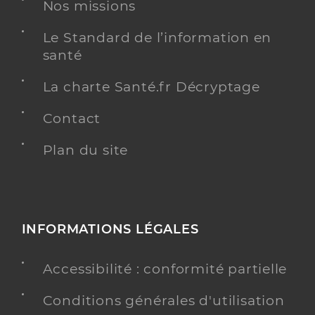
Nos missions
Dr Arderius Andre
Professionel de santé
Le Standard de l’information en
Chirurgien-dentiste
santé
Chirurgie dentaire
La charte Santé.fr Décryptage
Spécialités
Adresse
9 Rue du Plein Soleil, 80260 Villers-Bocage
Contact
Distance
6 km
Type de convention
Plan du site
Conventionné
Y ALLER
INFORMATIONS LÉGALES
Dr Bruno Remi
Professionel de santé
Accessibilité : conformité partielle
Chirurgien-dentiste
Conditions générales d'utilisation