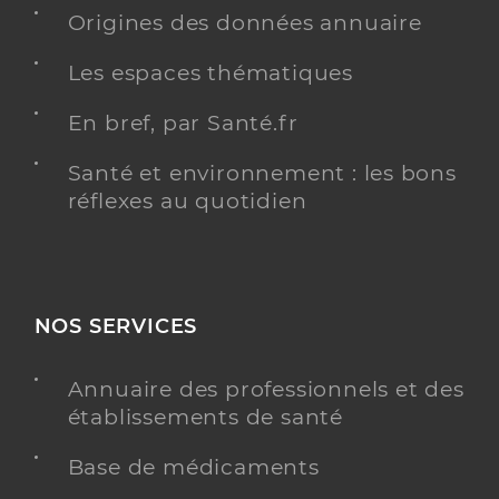
Origines des données annuaire
Y ALLER
Les espaces thématiques
En bref, par Santé.fr
Santé et environnement : les bons
Dr Larrazet Jeremy
Professionel de santé
réflexes au quotidien
Chirurgien-dentiste
Chirurgie dentaire
Spécialités
Adresse
Place Edgard Godard, 80300 Warloy-Baillon
NOS SERVICES
Distance
11 km
Téléphone
0322480000
Annuaire des professionnels et des
Type de convention
Conventionné
établissements de santé
Base de médicaments
Y ALLER