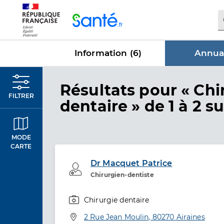
Panneau de gestion des cookies
Information (
6
)
Annuai
dans Annu
Résultats
pour « Chi
FILTRER
dentaire »
de 1 à 2 su
MODE
CARTE
Dr Macquet Patrice
Professionel de santé
Chirurgien-dentiste
Chirurgie dentaire
Spécialités
Adresse
2 Rue Jean Moulin, 80270 Airaines