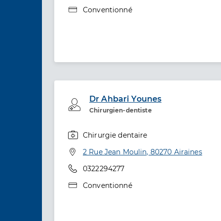
Type de convention
Conventionné
Dr Ahbari Younes
Professionel de santé
Chirurgien-dentiste
Chirurgie dentaire
Spécialités
Adresse
2 Rue Jean Moulin, 80270 Airaines
Téléphone
0322294277
Type de convention
Conventionné