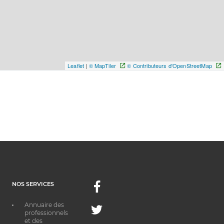
Leaflet
|
© MapTiler
© Contributeurs d'OpenStreetMap
NOS SERVICES
Facebook
Annuaire des
Twitter
professionnels
et des