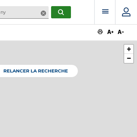
Menu prin
Supprimer
RECHERCHER
Augmente
Dimin
+
−
RELANCER LA RECHERCHE