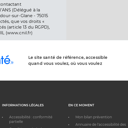
contactant
l’ANS (Délégué à la
dour-sur-Glane - 75015
ctés, que vos droits «
és (article 13 du RGPD),
IL (www.cnil.fr)
Le site santé de référence, accessible
quand vous voulez, où vous voulez
INFORMATIONS LÉGALES
EN CE MOMENT
Accessibilité : conformité
Mon bilan prévention
partielle
Annuaire de l'accessibilité des