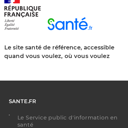
Y ALLER
Dr Dervaux Helene
Professionel de santé
Chirurgien-dentiste
Le site santé de référence, accessible
Chirurgie dentaire
quand vous voulez, où vous voulez
Spécialités
Adresse
65 Rue du Général Debeney, 80160 Conty
Téléphone
0322412215
Type de convention
Conventionné
Y ALLER
SANTE.FR
Le Service public d'information en
santé