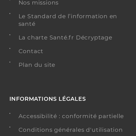
Nos missions
Le Standard de l’information en
Dr Buissart Elodie
Professionel de santé
santé
Chirurgien-dentiste
La charte Santé.fr Décryptage
Chirurgie dentaire
Spécialités
Contact
Adresse
8 Rue Rene Gicquel, 76390 Aumale
Distance
Plan du site
9 km
Type de convention
Conventionné
Y ALLER
INFORMATIONS LÉGALES
Accessibilité : conformité partielle
Dr Level Philippe
Professionel de santé
Conditions générales d'utilisation
Chirurgien-dentiste