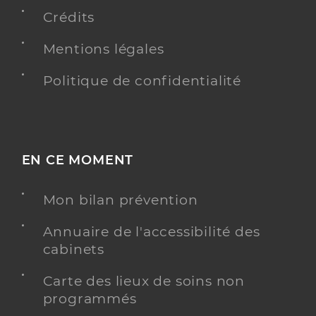
Crédits
Chirurgie dentaire
Spécialités
Mentions légales
Adresse
11 Route d’Aumale, 80290 Poix-de-Picardie
Distance
10 km
Politique de confidentialité
Téléphone
0322909393
Type de convention
Conventionné
EN CE MOMENT
Y ALLER
Mon bilan prévention
Annuaire de l'accessibilité des
Dr Goncalves Vilarinho Jose
Professionel de santé
cabinets
Chirurgien-dentiste
Carte des lieux de soins non
Chirurgie dentaire
programmés
Spécialités
Adresse
48 Rue Eugene de Saint Fuscien, 60210