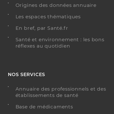
Grandvilliers
Origines des données annuaire
Distance
11 km
Les espaces thématiques
Téléphone
03 44 46 76 38
En bref, par Santé.fr
Y ALLER
Santé et environnement : les bons
réflexes au quotidien
Dr Patricio Afonso
Professionel de santé
Chirurgien-dentiste
NOS SERVICES
Chirurgie dentaire
Spécialités
Annuaire des professionnels et des
Adresse
48 Rue Eugene de Saint Fuscien, 60210
Grandvilliers
établissements de santé
Distance
11 km
Base de médicaments
Téléphone
0344467638