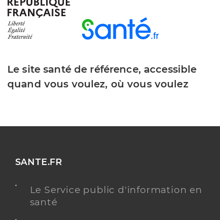
Y ALLER
Le site santé de référence, accessible
Dr Sence Corinne
Professionel de santé
Chirurgien-dentiste
quand vous voulez, où vous voulez
Chirurgie dentaire
Spécialités
Adresse
8 Rue Rene Gicquel, 76390 Aumale
Distance
9 km
Téléphone
0235934288
SANTE.FR
Type de convention
Conventionné
Le Service public d'information en
santé
Y ALLER