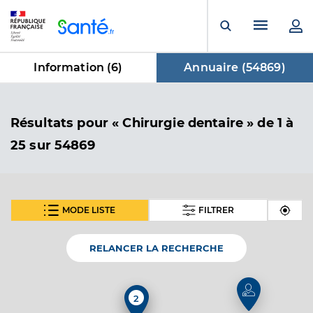
Panneau de gestion des cookies
Menu pr
Ouvrir la rech
Information (
6
)
Annuaire (
54869
)
dans Annuaire
Résultats
pour « Chirurgie dentaire »
de 1 à
25 sur 54869
MODE LISTE
FILTRER
SUIVANT
Dr Senecaut Franck
Professionel de santé
Chirurgien-dentiste
RELANCER LA RECHERCHE
Chirurgie dentaire
Spécialités
2
2
Adresse
4 Boulevard des Fontaines, 76390 Aumale