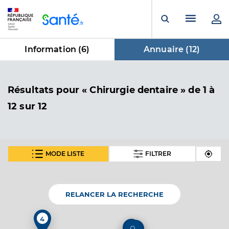
Panneau de gestion des cookies
Menu pr
Ouvrir la rech
Information (
6
)
Annuaire (
12
)
dans Annuaire
Résultats
pour « Chirurgie dentaire »
de 1 à
12 sur 12
MODE LISTE
FILTRER
Dr Deswaerte Juliette
Professionel de santé
Chirurgien-dentiste
RELANCER LA RECHERCHE
Chirurgie dentaire
Spécialités
4
Adresse
Place Edgard Godard, 80300 Warloy-Baillon