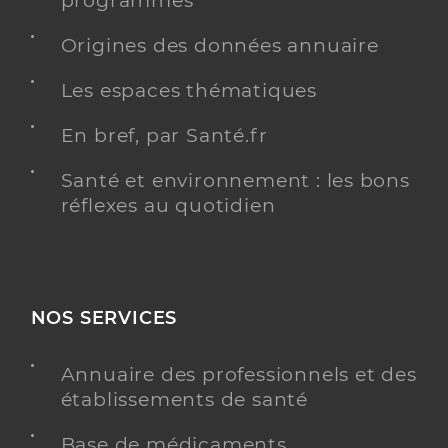
programmés
Dr Anastasas Mirela-Andreea
Professionel de santé
Origines des données annuaire
Chirurgien-dentiste
Les espaces thématiques
Chirurgie dentaire
Spécialités
Adresse
20 Rue du 1er Septembre 1944, 80340 Bray-sur-
En bref, par Santé.fr
Somme
Santé et environnement : les bons
Téléphone
0322760294
réflexes au quotidien
Type de convention
Conventionné
Y ALLER
NOS SERVICES
Annuaire des professionnels et des
Dr Renault Isabelle
Professionel de santé
établissements de santé
Chirurgien-dentiste
Base de médicaments