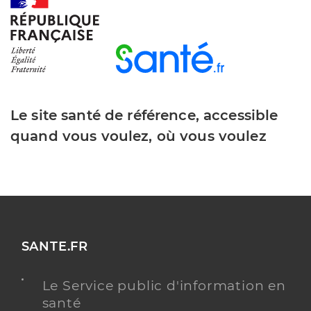
Dr Boudeville Hugues
Professionel de santé
Chirurgien-dentiste
Chirurgie dentaire
Le site santé de référence, accessible
Spécialités
Adresse
6 Rue Delair, 80300 Albert
quand vous voulez, où vous voulez
Téléphone
0322751801
Type de convention
Conventionné
Y ALLER
SANTE.FR
Le Service public d'information en
Dr Bruno Remi
Professionel de santé
santé
Chirurgien-dentiste