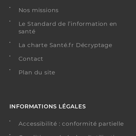
Nos missions
Chirurgie dentaire
Spécialités
Adresse
Place Edgard Godard, 80300 Warloy-Baillon
Le Standard de l’information en
santé
Type de convention
Conventionné
La charte Santé.fr Décryptage
Y ALLER
Contact
Plan du site
Dr Boulanger Clement
Professionel de santé
Chirurgien-dentiste
Chirurgie dentaire
INFORMATIONS LÉGALES
Spécialités
Adresse
Place Edgard Godard, 80300 Warloy-Baillon
Accessibilité : conformité partielle
Téléphone
0322480000
Type de convention