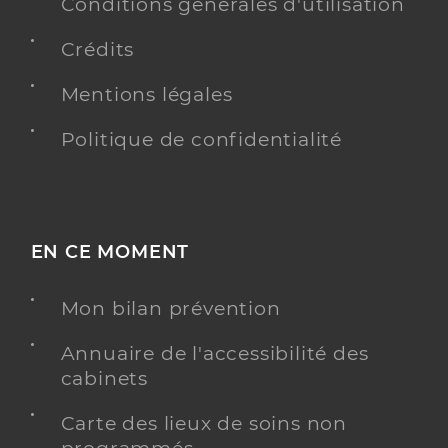
Conventionné
Conditions générales d'utilisation
Crédits
Y ALLER
Mentions légales
Politique de confidentialité
Dr Vadurel Edouard
Professionel de santé
Chirurgien-dentiste
Chirurgie dentaire
EN CE MOMENT
Spécialités
Adresse
15 Rue Hoche, 80300 Albert
Mon bilan prévention
Type de convention
Conventionné
Annuaire de l'accessibilité des
Y ALLER
cabinets
Carte des lieux de soins non