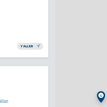
Y ALLER
4
illon