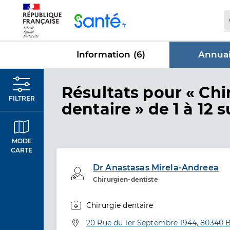
Panneau de gestion des cookies
Information (
6
)
Annuai
dans Annu
Résultats
pour « Chi
FILTRER
dentaire »
de 1 à 12 s
MODE
CARTE
Dr Anastasas Mirela-Andreea
Professionel de santé
Chirurgien-dentiste
Chirurgie dentaire
Spécialités
Adresse
20 Rue du 1er Septembre 1944, 80340