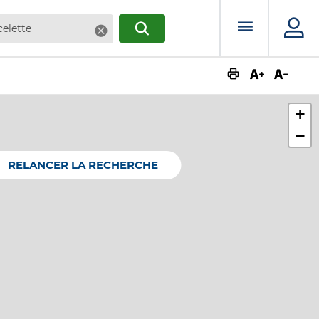
Menu prin
Supprimer
RECHERCHER
Augmente
Dimin
+
−
RELANCER LA RECHERCHE