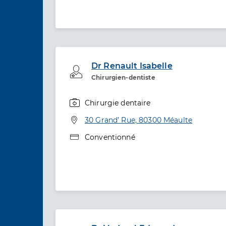
Dr Renault Isabelle
Professionel de santé
Chirurgien-dentiste
Chirurgie dentaire
Spécialités
Adresse
30 Grand’ Rue, 80300 Méaulte
Type de convention
Conventionné