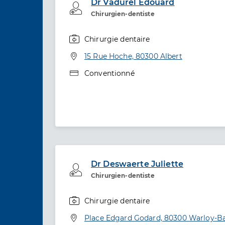
Dr Vadurel Edouard
Professionel de santé
Chirurgien-dentiste
Chirurgie dentaire
Spécialités
Adresse
15 Rue Hoche, 80300 Albert
Type de convention
Conventionné
Dr Deswaerte Juliette
Professionel de santé
Chirurgien-dentiste
Chirurgie dentaire
Spécialités
Adresse
Place Edgard Godard, 80300 Warloy-Ba