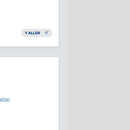
Y ALLER
illon