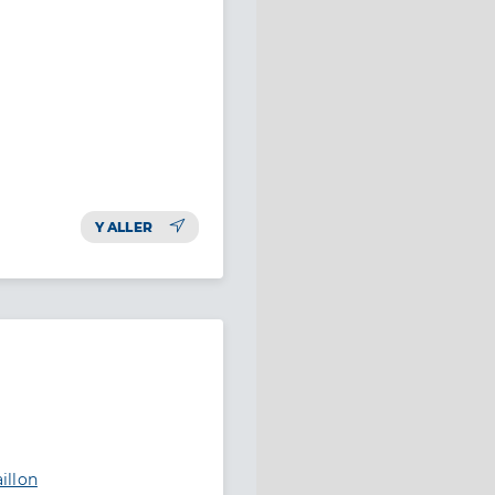
Y ALLER
illon