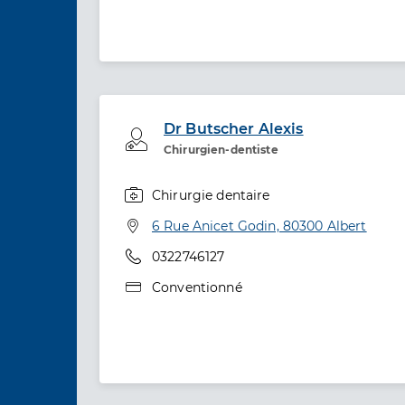
Dr Butscher Alexis
Professionel de santé
Chirurgien-dentiste
Chirurgie dentaire
Spécialités
Adresse
6 Rue Anicet Godin, 80300 Albert
Téléphone
0322746127
Type de convention
Conventionné