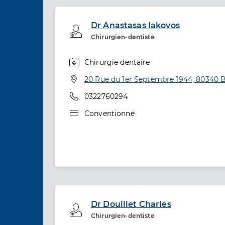
Dr Anastasas Iakovos
Professionel de santé
Chirurgien-dentiste
Chirurgie dentaire
Spécialités
Adresse
20 Rue du 1er Septembre 1944, 80340
Téléphone
0322760294
Type de convention
Conventionné
Dr Douillet Charles
Professionel de santé
Chirurgien-dentiste