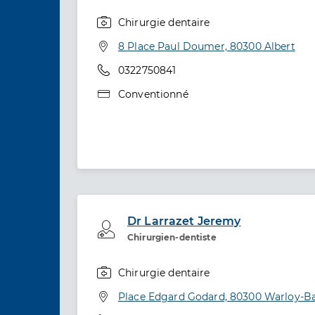
Chirurgie dentaire
Spécialités
Adresse
8 Place Paul Doumer, 80300 Albert
Téléphone
0322750841
Type de convention
Conventionné
Dr Larrazet Jeremy
Professionel de santé
Chirurgien-dentiste
Chirurgie dentaire
Spécialités
Adresse
Place Edgard Godard, 80300 Warloy-Ba