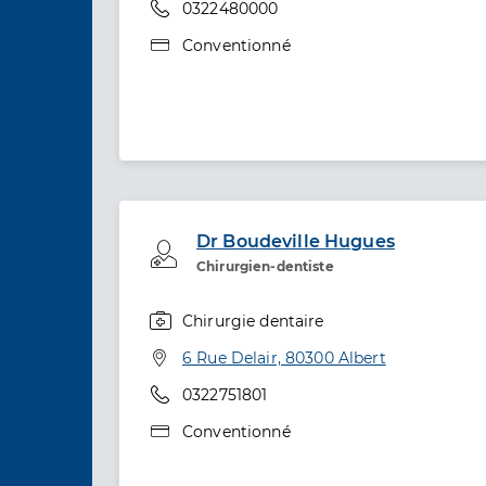
Téléphone
0322480000
Type de convention
Conventionné
Dr Boudeville Hugues
Professionel de santé
Chirurgien-dentiste
Chirurgie dentaire
Spécialités
Adresse
6 Rue Delair, 80300 Albert
Téléphone
0322751801
Type de convention
Conventionné