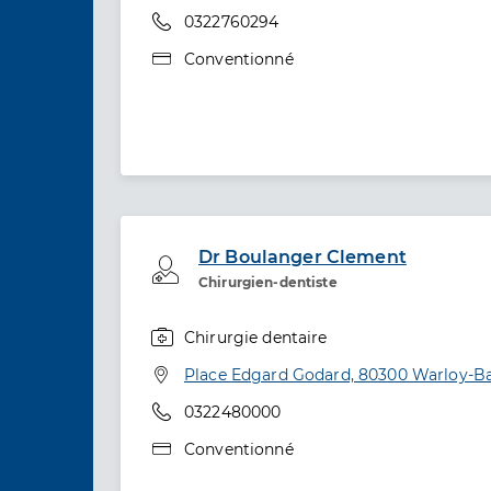
Téléphone
0322760294
Type de convention
Conventionné
Dr Boulanger Clement
Professionel de santé
Chirurgien-dentiste
Chirurgie dentaire
Spécialités
Adresse
Place Edgard Godard, 80300 Warloy-Ba
Téléphone
0322480000
Type de convention
Conventionné