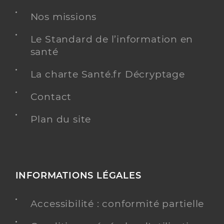
Dr Anastasas Iakovos
Professionel de santé
Chirurgien-dentiste
Nos missions
Chirurgie dentaire
Le Standard de l’information en
Spécialités
santé
Adresse
20 Rue du 1er Septembre 1944, 80340 Bray-sur-
Somme
La charte Santé.fr Décryptage
Téléphone
0322760294
Contact
Type de convention
Conventionné
Plan du site
Y ALLER
INFORMATIONS LÉGALES
Dr Boulanger Clement
Professionel de santé
Chirurgien-dentiste
Accessibilité : conformité partielle
Chirurgie dentaire
Spécialités