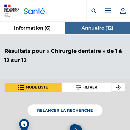
Panneau de gestion des cookies
Menu pr
Ouvrir la rech
Information (
6
)
Annuaire (
12
)
dans Annuaire
Résultats
pour « Chirurgie dentaire »
de 1 à
12 sur 12
MODE LISTE
FILTRER
Dr Douillet Charles
Professionel de santé
Chirurgien-dentiste
RELANCER LA RECHERCHE
Chirurgie dentaire
Spécialités
4
Adresse
8 Place Paul Doumer, 80300 Albert