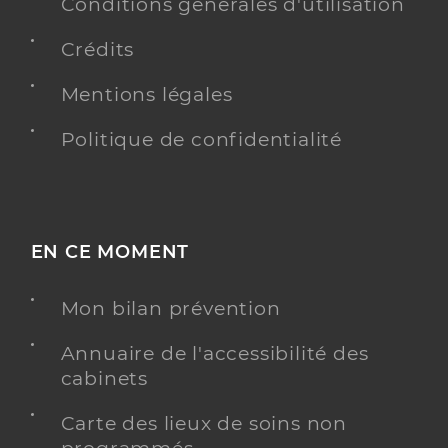
Conditions générales d'utilisation
Adresse
Place Edgard Godard, 80300 Warloy-Baillon
Crédits
Téléphone
0322480000
Type de convention
Conventionné
Mentions légales
Politique de confidentialité
Y ALLER
EN CE MOMENT
Dr Boudeville Hugues
Professionel de santé
Chirurgien-dentiste
Mon bilan prévention
Chirurgie dentaire
Spécialités
Annuaire de l'accessibilité des
Adresse
6 Rue Delair, 80300 Albert
cabinets
Téléphone
0322751801
Carte des lieux de soins non
Type de convention
Conventionné