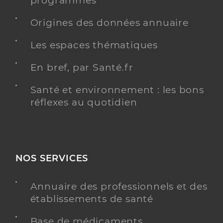
programmés
Y ALLER
Origines des données annuaire
Les espaces thématiques
En bref, par Santé.fr
Dr Renault Isabelle
Professionel de santé
Chirurgien-dentiste
Santé et environnement : les bons
réflexes au quotidien
Chirurgie dentaire
Spécialités
Adresse
30 Grand’ Rue, 80300 Méaulte
Type de convention
Conventionné
NOS SERVICES
Y ALLER
Annuaire des professionnels et des
établissements de santé
Base de médicaments