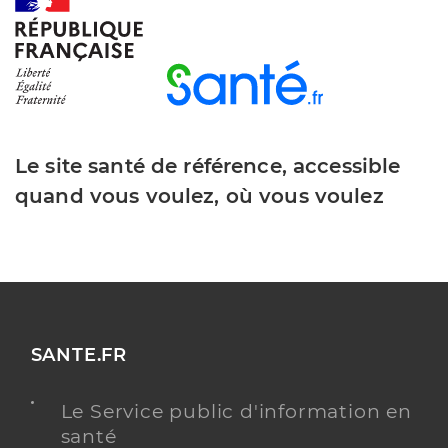
Y ALLER
Dr Larrazet Jeremy
Professionel de santé
Chirurgien-dentiste
Le site santé de référence, accessible
Chirurgie dentaire
quand vous voulez, où vous voulez
Spécialités
Adresse
Place Edgard Godard, 80300 Warloy-Baillon
Téléphone
0322480000
Type de convention
Conventionné
Y ALLER
SANTE.FR
Le Service public d'information en
santé