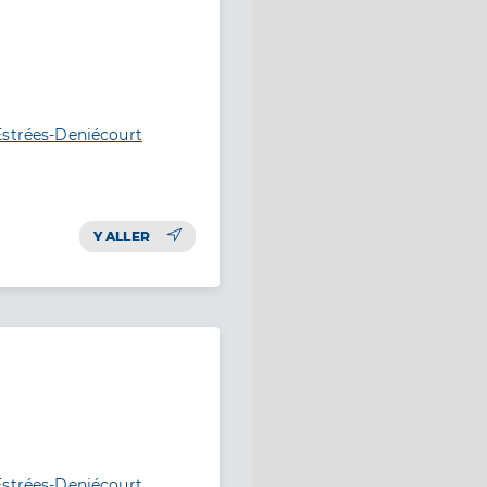
Estrées-Deniécourt
Y ALLER
Estrées-Deniécourt