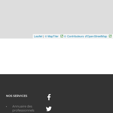
Leaflet
|
© MapTiler
© Contributeurs d'OpenStreetMap
NOS SERVICES
Facebook
Annuaire des
Twitter
professionnels