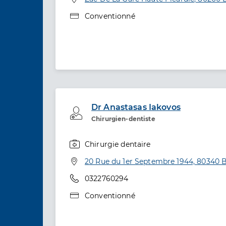
Type de convention
Conventionné
Dr Anastasas Iakovos
Professionel de santé
Chirurgien-dentiste
Chirurgie dentaire
Spécialités
Adresse
20 Rue du 1er Septembre 1944, 80340
Téléphone
0322760294
Type de convention
Conventionné