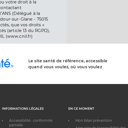
ou votre droit à la
contactant
l’ANS (Délégué à la
dour-sur-Glane - 75015
ctés, que vos droits «
és (article 13 du RGPD),
IL (www.cnil.fr)
Le site santé de référence, accessible
quand vous voulez, où vous voulez
INFORMATIONS LÉGALES
EN CE MOMENT
Accessibilité : conformité
Mon bilan prévention
partielle
Annuaire de l'accessibilité des