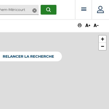
Menu prin
Supprimer
RECHERCHER
Augmente
Dimin
+
−
RELANCER LA RECHERCHE