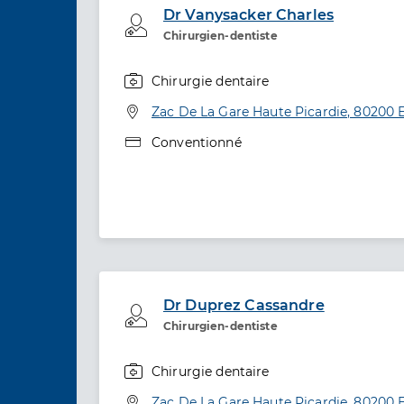
Dr Vanysacker Charles
Professionel de santé
Chirurgien-dentiste
Chirurgie dentaire
Spécialités
Adresse
Zac De La Gare Haute Picardie, 80200 
Type de convention
Conventionné
Dr Duprez Cassandre
Professionel de santé
Chirurgien-dentiste
Chirurgie dentaire
Spécialités
Adresse
Zac De La Gare Haute Picardie, 80200 