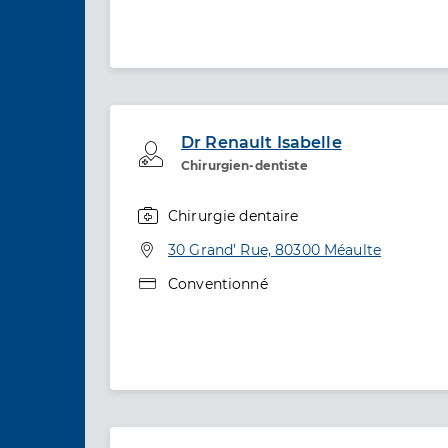
Dr Renault Isabelle
Professionel de santé
Chirurgien-dentiste
Chirurgie dentaire
Spécialités
Adresse
30 Grand’ Rue, 80300 Méaulte
Type de convention
Conventionné