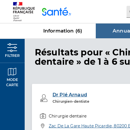
Panneau de gestion des cookies
Information (
6
)
Annuai
dans Annu
Résultats
pour « Chi
FILTRER
dentaire »
de 1 à 6 su
MODE
CARTE
Dr Plé Arnaud
Professionel de santé
Chirurgien-dentiste
Chirurgie dentaire
Spécialités
Adresse
Zac De La Gare Haute Picardie, 80200 