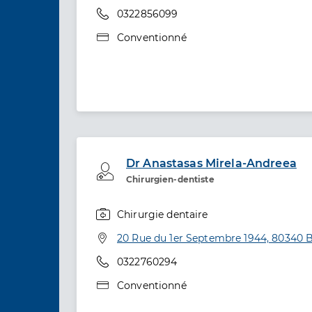
Téléphone
0322856099
Type de convention
Conventionné
Dr Anastasas Mirela-Andreea
Professionel de santé
Chirurgien-dentiste
Chirurgie dentaire
Spécialités
Adresse
20 Rue du 1er Septembre 1944, 80340
Téléphone
0322760294
Type de convention
Conventionné