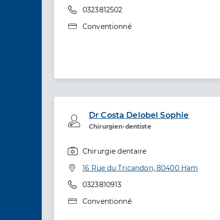
Téléphone
0323812502
Type de convention
Conventionné
Dr Costa Delobel Sophie
Professionel de santé
Chirurgien-dentiste
Chirurgie dentaire
Spécialités
Adresse
16 Rue du Tricandon, 80400 Ham
Téléphone
0323810913
Type de convention
Conventionné