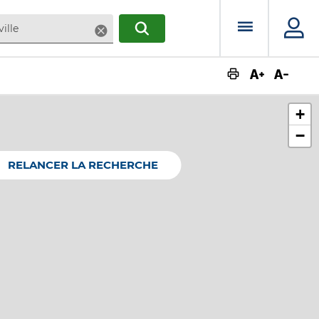
Menu prin
Supprimer
RECHERCHER
Augmente
Dimin
+
−
RELANCER LA RECHERCHE