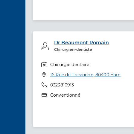
Dr Beaumont Romain
Professionel de santé
Chirurgien-dentiste
Chirurgie dentaire
Spécialités
Adresse
16 Rue du Tricandon, 80400 Ham
Téléphone
0323810913
Type de convention
Conventionné