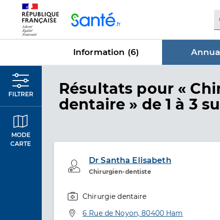
Panneau de gestion des cookies
Information (
6
)
Annuai
dans Annu
Résultats
pour « Chi
FILTRER
dentaire »
de 1 à 3 su
MODE
CARTE
Dr Santha Elisabeth
Professionel de santé
Chirurgien-dentiste
Chirurgie dentaire
Spécialités
Adresse
6 Rue de Noyon, 80400 Ham