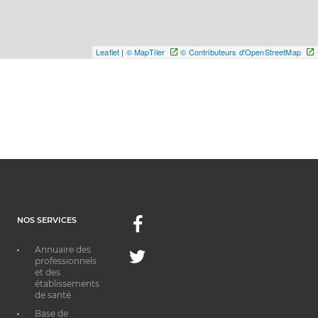
Leaflet
|
© MapTiler
© Contributeurs d'OpenStreetMap
NOS SERVICES
Facebook
Annuaire des
Twitter
professionnels
et des
établissements
de santé
Base de