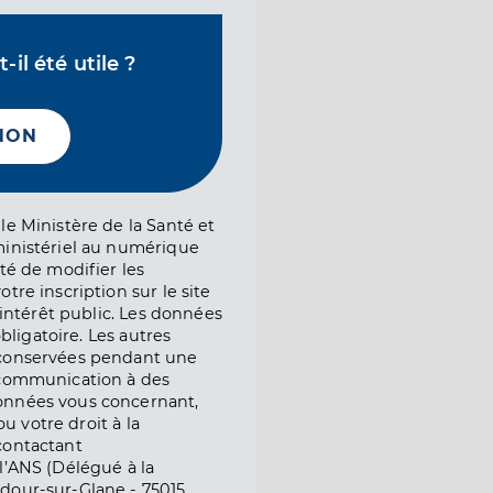
il été utile ?
NON
le Ministère de la Santé et
ministériel au numérique
té de modifier les
tre inscription sur le site
l’intérêt public. Les données
obligatoire. Les autres
 conservées pendant une
e communication à des
onnées vous concernant,
ou votre droit à la
contactant
l’ANS (Délégué à la
dour-sur-Glane - 75015