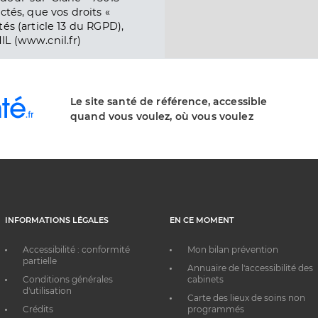
ctés, que vos droits «
és (article 13 du RGPD),
IL (www.cnil.fr)
Le site santé de référence, accessible
quand vous voulez, où vous voulez
INFORMATIONS LÉGALES
EN CE MOMENT
Accessibilité : conformité
Mon bilan prévention
partielle
Annuaire de l'accessibilité des
Conditions générales
cabinets
d'utilisation
Carte des lieux de soins non
Crédits
programmés