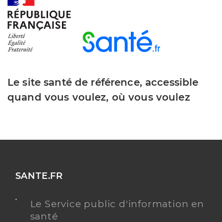
Y ALLER
Dr Costa Delobel Sophie
Professionel de santé
Chirurgien-dentiste
Le site santé de référence, accessible
Chirurgie dentaire
quand vous voulez, où vous voulez
Spécialités
Adresse
16 Rue du Tricandon, 80400 Ham
Téléphone
0323810913
Type de convention
Conventionné
Y ALLER
SANTE.FR
Le Service public d'information en
santé