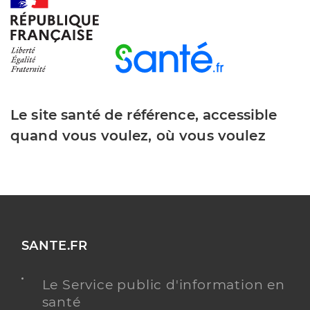
Y ALLER
Dr Santha Elisabeth
Professionel de santé
Chirurgien-dentiste
Le site santé de référence, accessible
Chirurgie dentaire
quand vous voulez, où vous voulez
Spécialités
Adresse
6 Rue de Noyon, 80400 Ham
Téléphone
0323812502
Type de convention
Conventionné
Y ALLER
SANTE.FR
Le Service public d'information en
santé