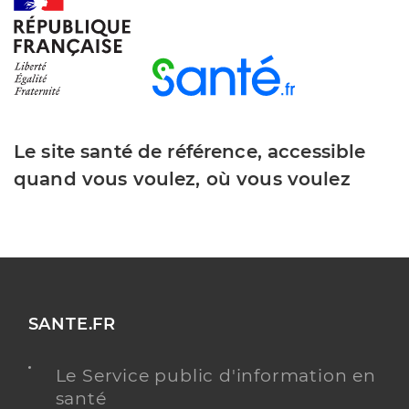
Dr Bouche Stephane
Professionel de santé
Chirurgien-dentiste
Chirurgie dentaire
Spécialités
Adresse
23bis Rue Victor Hugo, 80440 Boves
Téléphone
0322093969
Le site santé de référence, accessible
Type de convention
Conventionné
quand vous voulez, où vous voulez
Y ALLER
Dr Choquart Jean
Professionel de santé
SANTE.FR
Chirurgien-dentiste
Le Service public d'information en
Chirurgie dentaire
santé
Spécialités