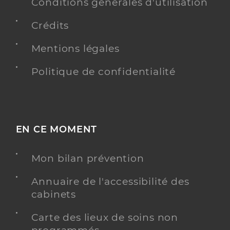
Conditions générales d'utilisation
Dr Desmarest Julien
Professionel de santé
Crédits
Chirurgien-dentiste
Mentions légales
Chirurgie dentaire
Spécialités
Adresse
Politique de confidentialité
17b Rue du Commandant Jan, 80440 Boves
Téléphone
0322917000
Type de convention
Conventionné
EN CE MOMENT
Y ALLER
Mon bilan prévention
Annuaire de l'accessibilité des
Dr Leroy Olivier
Professionel de santé
cabinets
Chirurgien-dentiste
Carte des lieux de soins non
Chirurgie dentaire