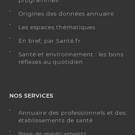
programmés
Spécialités
Adresse
709 Rue de Cagny, 80090 Amiens
Origines des données annuaire
Téléphone
0322472502
Les espaces thématiques
Type de convention
Conventionné
En bref, par Santé.fr
Y ALLER
Santé et environnement : les bons
réflexes au quotidien
NOS SERVICES
Annuaire des professionnels et des
établissements de santé
Base de médicaments