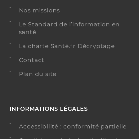
Adresse
23 Rue Latapie, 80330 Cagny
Nos missions
Y ALLER
Le Standard de l’information en
santé
La charte Santé.fr Décryptage
Dr Legrand Adrien
Professionel de santé
Contact
Chirurgien-dentiste
Plan du site
Chirurgie dentaire
Spécialités
Adresse
709 Rue de Cagny, 80090 Amiens
Type de convention
Conventionné
INFORMATIONS LÉGALES
Y ALLER
Accessibilité : conformité partielle