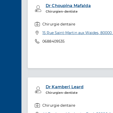
Dr Choupina Mafalda
Professionel de santé
Chirurgien-dentiste
Chirurgie dentaire
Spécialités
Adresse
15 Rue Saint-Martin aux Waides, 8000
Téléphone
0688409535
Dr Kamberi Leard
Professionel de santé
Chirurgien-dentiste
Chirurgie dentaire
Spécialités