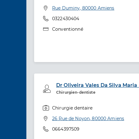
Spécialités
Adresse
Rue Duminy, 80000 Amiens
Téléphone
0322430404
Type de convention
Conventionné
Dr Oliveira Vales Da Silva Mari
Professionel de santé
Chirurgien-dentiste
Chirurgie dentaire
Spécialités
Adresse
26 Rue de Noyon, 80000 Amiens
Téléphone
0664397509