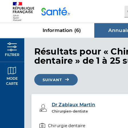
Panneau de gestion des cookies
Information (
6
)
Annuair
dans Annu
Résultats
pour « Chi
FILTRER
dentaire »
de 1 à 25 
MODE
SUIVANT
CARTE
Dr Zabiaux Martin
Professionel de santé
Chirurgien-dentiste
Chirurgie dentaire