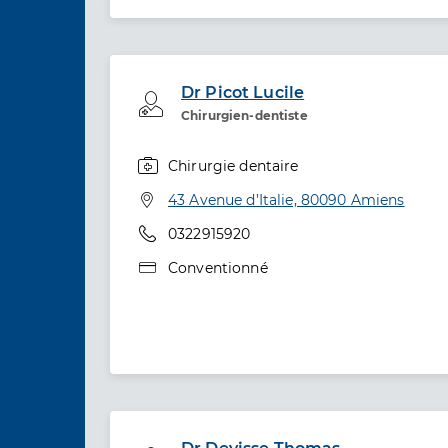
Dr Picot Lucile
Professionel de santé
Chirurgien-dentiste
Chirurgie dentaire
Spécialités
Adresse
43 Avenue d’Italie, 80090 Amiens
Téléphone
0322915920
Type de convention
Conventionné