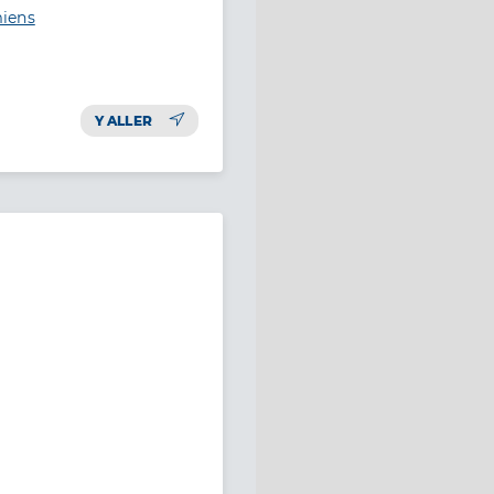
miens
Y ALLER