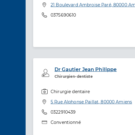
Adresse
21 Boulevard Ambroise Paré, 80000 A
Téléphone
0375690610
Dr Gautier Jean Philippe
Professionel de santé
Chirurgien-dentiste
Chirurgie dentaire
Spécialités
Adresse
5 Rue Alphonse Paillat, 80000 Amiens
Téléphone
0322910439
Type de convention
Conventionné