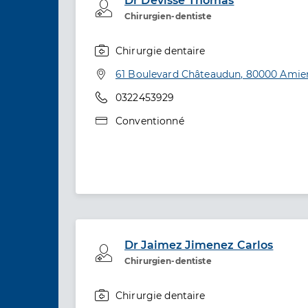
Dr Devisse Thomas
Professionel de santé
Chirurgien-dentiste
Chirurgie dentaire
Spécialités
Adresse
61 Boulevard Châteaudun, 80000 Amie
Téléphone
0322453929
Type de convention
Conventionné
Dr Jaimez Jimenez Carlos
Professionel de santé
Chirurgien-dentiste
Chirurgie dentaire
Spécialités