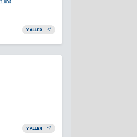
miens
Y ALLER
Y ALLER