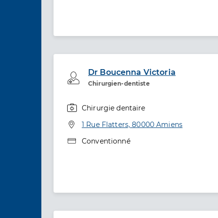
Dr Boucenna Victoria
Professionel de santé
Chirurgien-dentiste
Chirurgie dentaire
Spécialités
Adresse
1 Rue Flatters, 80000 Amiens
Type de convention
Conventionné