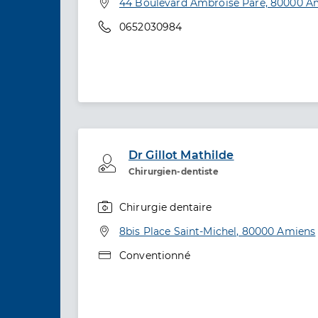
Adresse
44 Boulevard Ambroise Paré, 80000 A
Téléphone
0652030984
Dr Gillot Mathilde
Professionel de santé
Chirurgien-dentiste
Chirurgie dentaire
Spécialités
Adresse
8bis Place Saint-Michel, 80000 Amiens
Type de convention
Conventionné