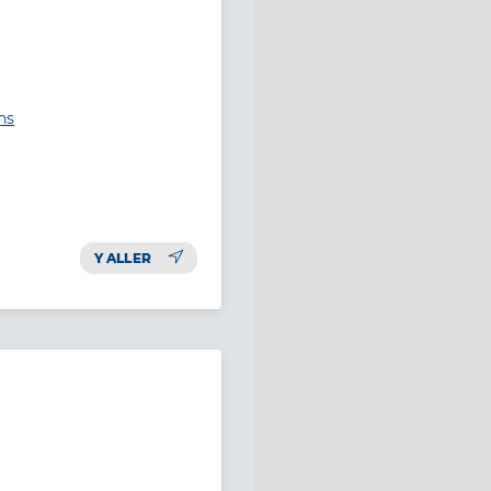
ns
Y ALLER