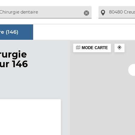
Supprimer
e (
146
)
MODE CARTE
aire
rurgie
sur 146