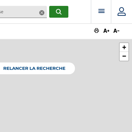
Menu prin
Supprimer
RECHERCHER
Augmente
Dimin
+
−
RELANCER LA RECHERCHE