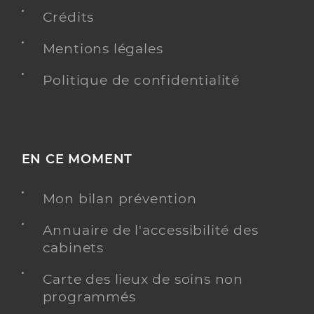
Crédits
Mentions légales
Dr Mariut Carmen Bianca
Professionel de santé
Politique de confidentialité
Chirurgien-dentiste
Chirurgie dentaire
Spécialités
Adresse
15 Rue Saint-Martin aux Waides, 80000 Amiens
EN CE MOMENT
Téléphone
0688409535
Mon bilan prévention
Y ALLER
Annuaire de l'accessibilité des
cabinets
Carte des lieux de soins non
Dr Oste Noemie
Professionel de santé
programmés
Chirurgien-dentiste