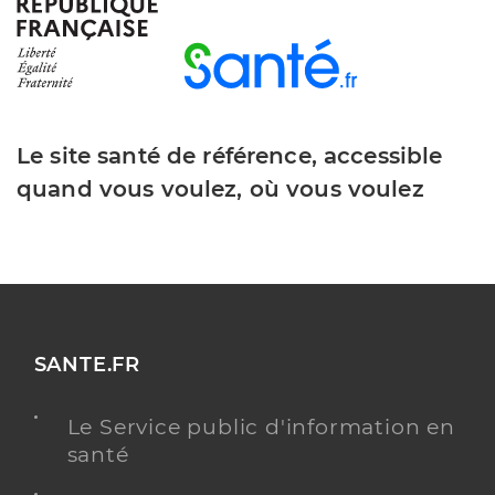
Dr Bouanga Pambo Victoria
Professionel de santé
Chirurgien-dentiste
Chirurgie dentaire
Spécialités
Le site santé de référence, accessible
Adresse
44 Boulevard Ambroise Paré, 80000 Amiens
quand vous voulez, où vous voulez
Téléphone
0652030984
Y ALLER
SANTE.FR
Dr Beauvais Axel
Professionel de santé
Chirurgien-dentiste
Le Service public d'information en
santé
Chirurgie dentaire
Spécialités