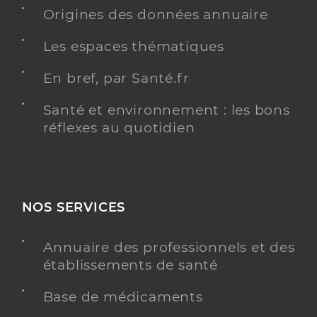
Origines des données annuaire
Chirurgie dentaire
Spécialités
Adresse
Les espaces thématiques
15 Rue Saint-Martin aux Waides, 80000 Amiens
Téléphone
0688409535
En bref, par Santé.fr
Santé et environnement : les bons
Y ALLER
réflexes au quotidien
Dr Vasconcelos Rodrigues Diogo
Professionel de santé
Chirurgien-dentiste
NOS SERVICES
Chirurgie dentaire
Annuaire des professionnels et des
Spécialités
Adresse
21 Boulevard Ambroise Paré, 80000 Amiens
établissements de santé
Téléphone
0375690610
Base de médicaments