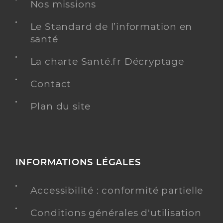
Adresse
Nos missions
10 Place du Maréchal Joffre, 80000 Amiens
Type de convention
Conventionné
Le Standard de l’information en
santé
Y ALLER
La charte Santé.fr Décryptage
Contact
Dr Dubois Pierre Louis
Professionel de santé
Plan du site
Chirurgien-dentiste
Chirurgie dentaire
Spécialités
Adresse
2 Rue Frédéric Petit, 80000 Amiens
INFORMATIONS LÉGALES
Téléphone
0322912898
Accessibilité : conformité partielle
Type de convention
Conventionné
Conditions générales d'utilisation
Y ALLER