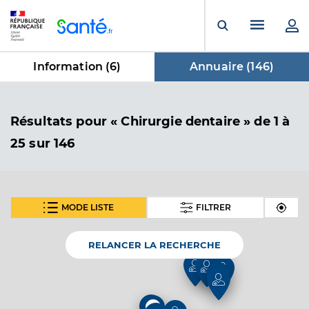
Panneau de gestion des cookies
Menu pr
Ouvrir la rech
Information (
6
)
Annuaire (
146
)
dans Annuaire
Résultats
pour « Chirurgie dentaire »
de 1 à
25 sur 146
MODE LISTE
FILTRER
SUIVANT
Dr Stergiou Marios
Professionel de santé
Chirurgien-dentiste
RELANCER LA RECHERCHE
3
2
Chirurgie dentaire
Spécialités
Adresse
17 Rue de la République, 80000 Amiens
4