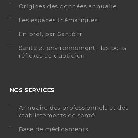
Origines des données annuaire
Distance
16 km
Téléphone
Les espaces thématiques
0322871217
Type de convention
Conventionné
En bref, par Santé.fr
Santé et environnement : les bons
Y ALLER
réflexes au quotidien
Dr Poirier Rozenn
Professionel de santé
Chirurgien-dentiste
NOS SERVICES
Chirurgie dentaire
Annuaire des professionnels et des
Spécialités
Adresse
73 Rue Jean Jaurés, 80170 Rosières-en-Santerre
établissements de santé
Distance
16 km
Base de médicaments
Type de convention
Conventionné