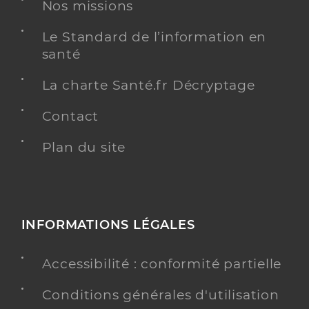
Nos missions
Le Standard de l’information en
Dr Smadja Jeremy
Professionel de santé
santé
Chirurgien-dentiste
La charte Santé.fr Décryptage
Chirurgie dentaire
Spécialités
Contact
Adresse
2 Rue Docteur Alexandre Rémond, 80700 Roye
Distance
Plan du site
15 km
Téléphone
0375002595
Type de convention
Conventionné
INFORMATIONS LÉGALES
Y ALLER
Accessibilité : conformité partielle
Conditions générales d'utilisation
Dr Smadja Benjamin