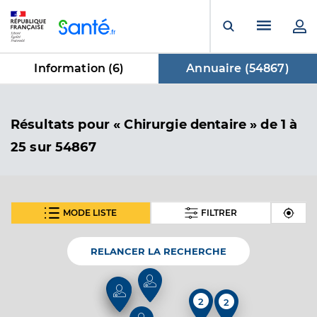
Panneau de gestion des cookies
Menu pr
Ouvrir la rech
Information (
6
)
Annuaire (
54867
)
dans Annuaire
Résultats
pour « Chirurgie dentaire »
de 1 à
25 sur 54867
MODE LISTE
FILTRER
SUIVANT
Dr Dufour Claire
Professionel de santé
Chirurgien-dentiste
RELANCER LA RECHERCHE
Chirurgie dentaire
Spécialités
2
2
Adresse
104 Rue Marcel Thomas, 80500 Trois-Rivières