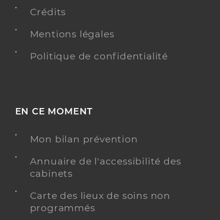
Professionel de santé
Chirurgien-dentiste
Crédits
Mentions légales
Chirurgie dentaire
Spécialités
Adresse
2 Rue Docteur Alexandre Rémond, 80700 Roye
Politique de confidentialité
Distance
15 km
Type de convention
Conventionné
EN CE MOMENT
Y ALLER
Mon bilan prévention
Annuaire de l'accessibilité des
Dr Dage Christophe
Professionel de santé
cabinets
Chirurgien-dentiste
Carte des lieux de soins non
Chirurgie dentaire
programmés
Spécialités
Adresse
2bis Rue Chivot, 80700 Roye