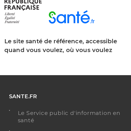
Type de convention
Conventionné
Y ALLER
Le site santé de référence, accessible
quand vous voulez, où vous voulez
Dr Marchal Benedicte
Professionel de santé
Chirurgien-dentiste
Chirurgie dentaire
Spécialités
Adresse
1 Rue Carnot, 80110 Moreuil
Distance
11 km
SANTE.FR
Type de convention
Conventionné
Le Service public d'information en
santé
Y ALLER