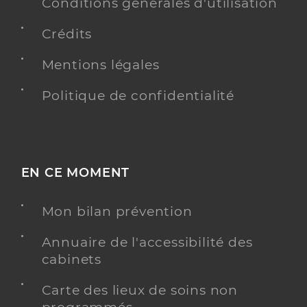
Conditions générales d'utilisation
Crédits
Dr Bethembos Anne Charlotte
Professionel de santé
Chirurgien-dentiste
Mentions légales
Chirurgie dentaire
Politique de confidentialité
Spécialités
Adresse
76 Route d’Amiens, 80480 Dury
Y ALLER
EN CE MOMENT
Mon bilan prévention
Dr Lempereur Eugenie
Professionel de santé
Annuaire de l'accessibilité des
Chirurgien-dentiste
cabinets
Chirurgie dentaire
Carte des lieux de soins non
Spécialités
Adresse
76 Route d’Amiens, 80480 Dury