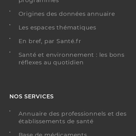
programmés
Origines des données annuaire
Y ALLER
Les espaces thématiques
En bref, par Santé.fr
Dr Carpentier Simon
Professionel de santé
Santé et environnement : les bons
Chirurgien-dentiste
réflexes au quotidien
Chirurgie dentaire
Spécialités
Adresse
3 Route de Cottenchy, 80680 Sains-en-Amiénois
Téléphone
03 22 09 53 20
NOS SERVICES
Y ALLER
Annuaire des professionnels et des
établissements de santé
Base de médicaments