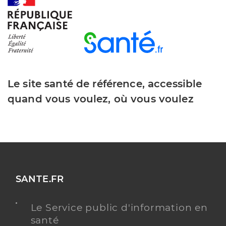
Dr Fitamant Marie-Astrid
Professionel de santé
Chirurgien-dentiste
Chirurgie dentaire
Le site santé de référence, accessible
Spécialités
Adresse
23 Rue Latapie, 80330 Cagny
quand vous voulez, où vous voulez
Y ALLER
Dr Tincq Pauline
Professionel de santé
SANTE.FR
Chirurgien-dentiste
Le Service public d'information en
Chirurgie dentaire
santé
Spécialités