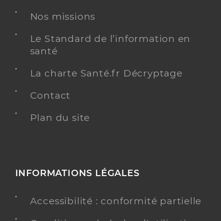
Adresse
47 Rue Ernest Cauvin, 80480 Salouël
Nos missions
Téléphone
0322958161
Type de convention
Conventionné
Le Standard de l’information en
santé
Y ALLER
La charte Santé.fr Décryptage
Contact
Plan du site
Dr Thafournel Laura
Professionel de santé
Chirurgien-dentiste
Chirurgie dentaire
Spécialités
Adresse
6b Route Nationale, 80480 Dury
INFORMATIONS LÉGALES
Accessibilité : conformité partielle
Y ALLER