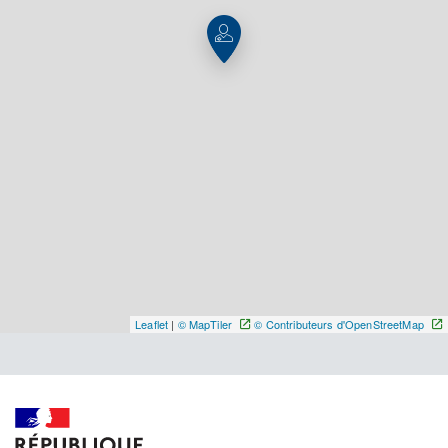
Y ALLER
Leaflet
|
© MapTiler
© Contributeurs d'OpenStreetMap