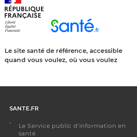
Y ALLER
Dr Smadja Benjamin
Professionel de santé
Chirurgien-dentiste
Le site santé de référence, accessible
Chirurgie dentaire
quand vous voulez, où vous voulez
Spécialités
Adresse
2 Rue Docteur Alexandre Rémond, 80700 Roye
Type de convention
Conventionné
Y ALLER
SANTE.FR
Le Service public d'information en
santé