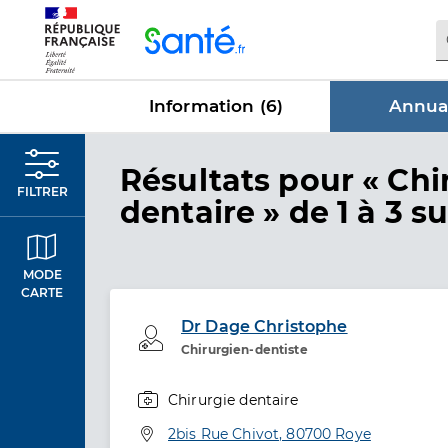
Panneau de gestion des cookies
Information (
6
)
Annuai
dans Annu
Résultats
pour « Chi
FILTRER
dentaire »
de 1 à 3 su
MODE
CARTE
Dr Dage Christophe
Professionel de santé
Chirurgien-dentiste
Chirurgie dentaire
Spécialités
Adresse
2bis Rue Chivot, 80700 Roye