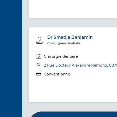
Dr Smadja Benjamin
Professionel de santé
Chirurgien-dentiste
Chirurgie dentaire
Spécialités
Adresse
2 Rue Docteur Alexandre Rémond, 807
Type de convention
Conventionné