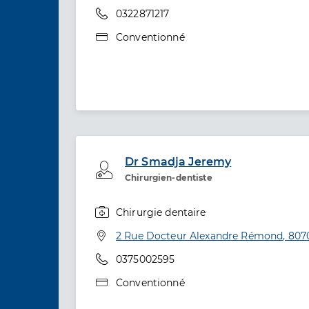
Téléphone
0322871217
Type de convention
Conventionné
Dr Smadja Jeremy
Professionel de santé
Chirurgien-dentiste
Chirurgie dentaire
Spécialités
Adresse
2 Rue Docteur Alexandre Rémond, 807
Téléphone
0375002595
Type de convention
Conventionné