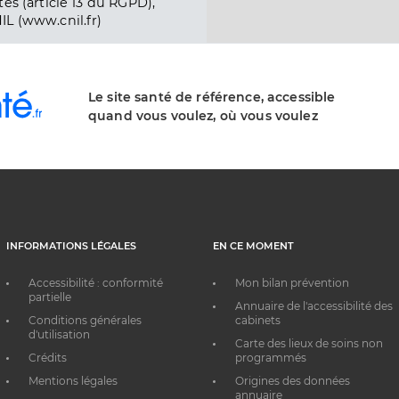
és (article 13 du RGPD),
IL (www.cnil.fr)
Le site santé de référence, accessible
quand vous voulez, où vous voulez
INFORMATIONS LÉGALES
EN CE MOMENT
Accessibilité : conformité
Mon bilan prévention
partielle
Annuaire de l'accessibilité des
Conditions générales
cabinets
d'utilisation
Carte des lieux de soins non
Crédits
programmés
Mentions légales
Origines des données
annuaire