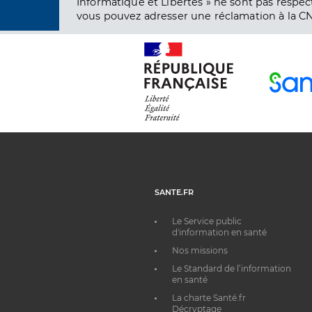
Informatique et Libertés » ne sont pas respect
vous pouvez adresser une réclamation à la CN
SANTE.FR
Le Service public
d'information en santé
Nos missions
Le Standard de l’information
en santé
La charte Santé.fr
Décryptage