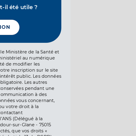
il été utile ?
NON
le Ministère de la Santé et
ministériel au numérique
té de modifier les
tre inscription sur le site
l’intérêt public. Les données
obligatoire. Les autres
 conservées pendant une
e communication à des
onnées vous concernant,
ou votre droit à la
contactant
l’ANS (Délégué à la
dour-sur-Glane - 75015
ctés, que vos droits «