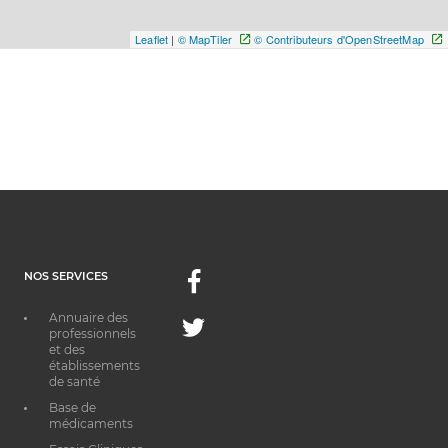
Leaflet
|
© MapTiler
© Contributeurs d'OpenStreetMap
NOS SERVICES
Facebook
Annuaire des
Twitter
professionnels
et des
établissements
de santé
Base de
médicaments