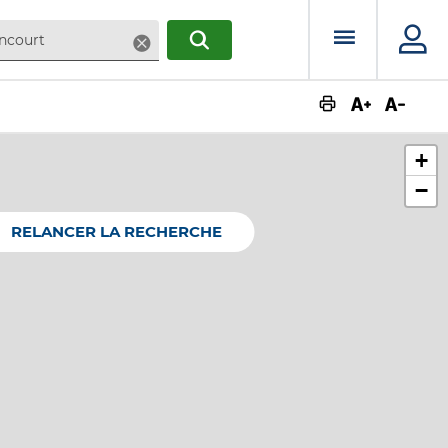
Menu prin
Supprimer
RECHERCHER
Augmente
Dimin
+
−
RELANCER LA RECHERCHE