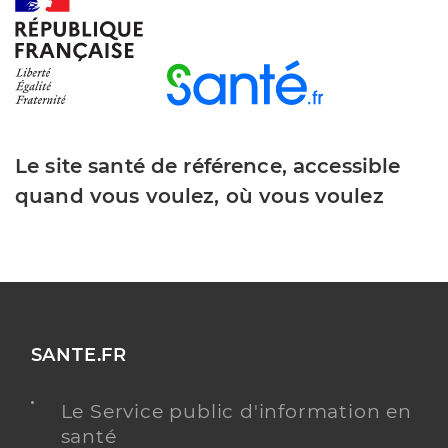
Dr Dage Christophe
Professionel de santé
Chirurgien-dentiste
Chirurgie dentaire
Le site santé de référence, accessible
Spécialités
Adresse
2bis Rue Chivot, 80700 Roye
quand vous voulez, où vous voulez
Téléphone
0322871217
Type de convention
Conventionné
Y ALLER
SANTE.FR
Le Service public d'information en
santé