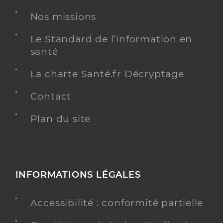
Adresse
40bis Rue de Florentin, 81150 Marssac-sur-Tarn
Nos missions
Y ALLER
Le Standard de l’information en
santé
La charte Santé.fr Décryptage
Dr Marre Laure
Professionel de santé
Contact
Chirurgien-dentiste
Plan du site
Chirurgie dentaire
Spécialités
Adresse
40bis Rue de Florentin, 81150 Marssac-sur-Tarn
Type de convention
Conventionné
INFORMATIONS LÉGALES
Y ALLER
Accessibilité : conformité partielle