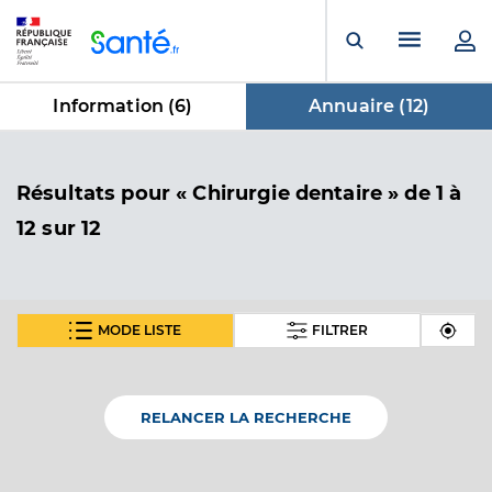
Panneau de gestion des cookies
Menu pr
Ouvrir la rech
Information (
6
)
Annuaire (
12
)
dans Annuaire
Résultats
pour « Chirurgie dentaire »
de 1 à
12 sur 12
MODE LISTE
FILTRER
Dr Rotier Isabelle
Professionel de santé
Chirurgien-dentiste
RELANCER LA RECHERCHE
Chirurgie dentaire
Spécialités
Adresse
40bis Rue de Florentin, 81150 Marssac-sur-Tarn