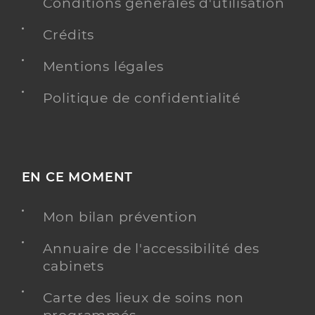
Conditions générales d'utilisation
Dr Demarcq Margaux
Professionel de santé
Crédits
Chirurgien-dentiste
Mentions légales
Chirurgie dentaire
Spécialités
Adresse
Politique de confidentialité
1a Chemin de Jean Thomas, 81150 Terssac
Type de convention
Conventionné
Y ALLER
EN CE MOMENT
Mon bilan prévention
Dr Cabrit Laure
Professionel de santé
Annuaire de l'accessibilité des
Chirurgien-dentiste
cabinets
Chirurgie dentaire
Carte des lieux de soins non
Spécialités
Adresse
40bis Rue de Florentin, 81150 Marssac-sur-Tarn