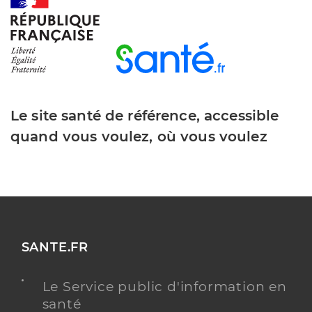
Dr Tarridas Thomas
Professionel de santé
Chirurgien-dentiste
Chirurgie dentaire
Spécialités
Adresse
66 Avenue de Saint-Exupéry, 81990 Le Sequestre
Le site santé de référence, accessible
Type de convention
Conventionné
quand vous voulez, où vous voulez
Y ALLER
Dr Costes Anais
Professionel de santé
SANTE.FR
Chirurgien-dentiste
Le Service public d'information en
Chirurgie dentaire
santé
Spécialités