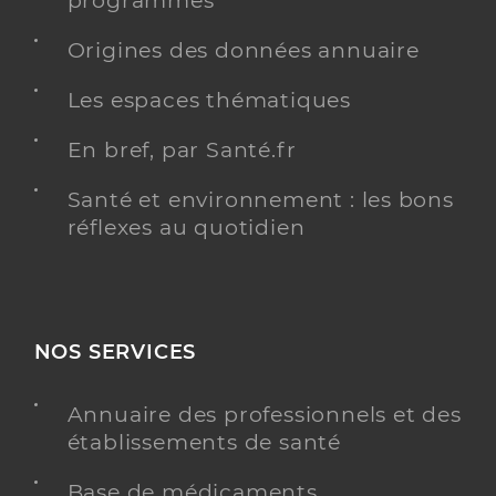
programmés
Téléphone
0563554285
Origines des données annuaire
Type de convention
Conventionné
Les espaces thématiques
Y ALLER
En bref, par Santé.fr
Santé et environnement : les bons
réflexes au quotidien
Dr Bouyssie Cecile
Professionel de santé
Chirurgien-dentiste
Chirurgie dentaire
NOS SERVICES
Spécialités
Adresse
40bis Rue de Florentin, 81150 Marssac-sur-Tarn
Téléphone
0563554285
Annuaire des professionnels et des
établissements de santé
Type de convention
Conventionné
Base de médicaments