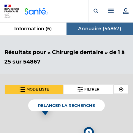
Panneau de gestion des cookies
Menu pr
Ouvrir la rech
Information (
6
)
Annuaire (
54867
)
dans Annuaire
Résultats
pour « Chirurgie dentaire »
de 1 à
25 sur 54867
MODE LISTE
FILTRER
SUIVANT
Dr Louet Flavie
Professionel de santé
Chirurgien-dentiste
RELANCER LA RECHERCHE
Chirurgie dentaire
Spécialités
Adresse
122 Route des Tuileries, 81170 Cordes-sur-Ciel
5