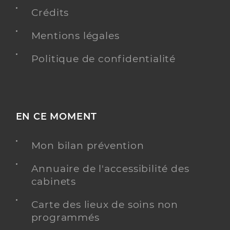
Professionel de santé
Chirurgien-dentiste
Crédits
Mentions légales
Chirurgie dentaire
Spécialités
Adresse
122 Route des Tuileries, 81170 Cordes-sur-Ciel
Politique de confidentialité
Distance
5 km
Type de convention
Conventionné
EN CE MOMENT
Y ALLER
Mon bilan prévention
Annuaire de l'accessibilité des
Dr Ghemari Iboudghacen Kafia
Professionel de santé
cabinets
Chirurgien-dentiste
Carte des lieux de soins non
Chirurgie dentaire
programmés
Spécialités
Adresse
4 Rue du Barry, 81140 Cahuzac-sur-Vère