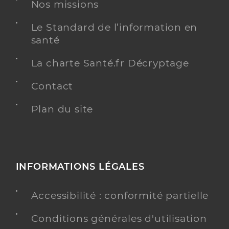
Nos missions
Le Standard de l’information en
Dr Selva Cecilia
Professionel de santé
santé
Chirurgien-dentiste
La charte Santé.fr Décryptage
Chirurgie dentaire
Spécialités
Contact
Adresse
122 Route des Tuileries, 81170 Cordes-sur-Ciel
Distance
Plan du site
5 km
Téléphone
05 63 56 07 25
Type de convention
Conventionné
INFORMATIONS LÉGALES
Y ALLER
Accessibilité : conformité partielle
Conditions générales d'utilisation
Dr Alengrin Lionel