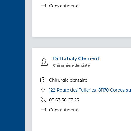
Type de convention
Conventionné
Dr Rabaly Clement
Professionel de santé
Chirurgien-dentiste
Chirurgie dentaire
Spécialités
Adresse
122 Route des Tuileries, 81170 Cordes-su
Téléphone
05 63 56 07 25
Type de convention
Conventionné