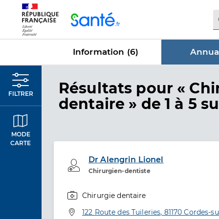
Panneau de gestion des cookies
Information (
6
)
Annuai
dans Annu
Résultats
pour « Chi
FILTRER
dentaire »
de 1 à 5 su
MODE
CARTE
Dr Alengrin Lionel
Professionel de santé
Chirurgien-dentiste
Chirurgie dentaire
Spécialités
Adresse
122 Route des Tuileries, 81170 Cordes-su