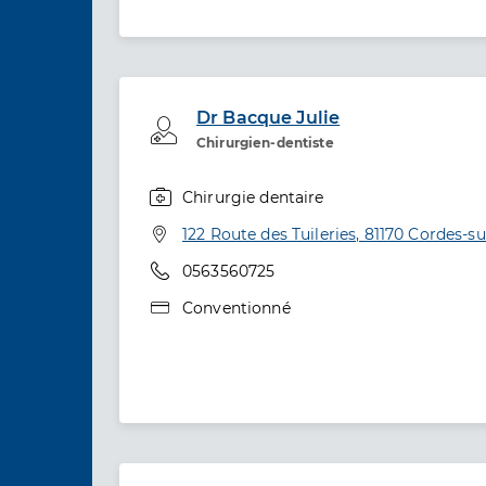
Dr Bacque Julie
Professionel de santé
Chirurgien-dentiste
Chirurgie dentaire
Spécialités
Adresse
122 Route des Tuileries, 81170 Cordes-su
Téléphone
0563560725
Type de convention
Conventionné