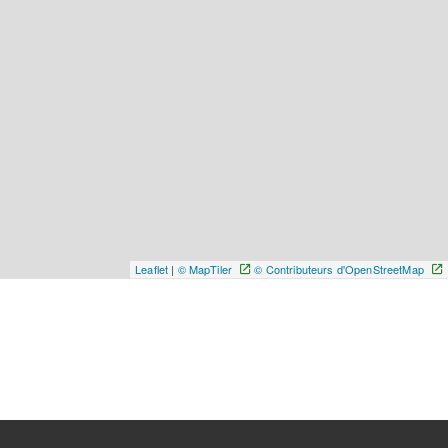
Leaflet
|
© MapTiler
© Contributeurs d'OpenStreetMap