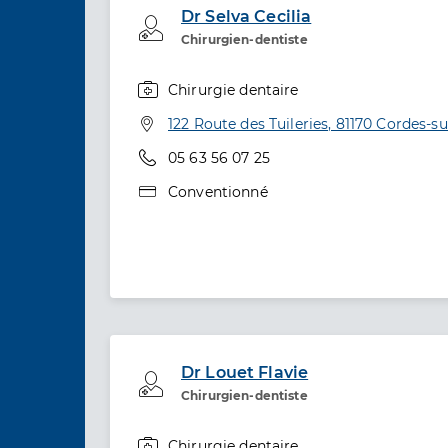
Dr Selva Cecilia
Professionel de santé
Chirurgien-dentiste
Chirurgie dentaire
Spécialités
Adresse
122 Route des Tuileries, 81170 Cordes-su
Téléphone
05 63 56 07 25
Type de convention
Conventionné
Dr Louet Flavie
Professionel de santé
Chirurgien-dentiste
Chirurgie dentaire