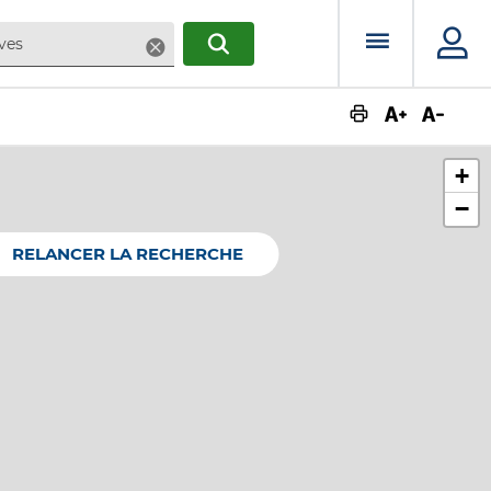
Menu prin
Supprimer
RECHERCHER
Augmente
Dimin
+
−
RELANCER LA RECHERCHE