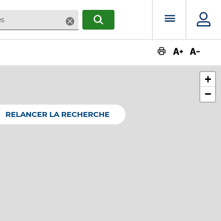
Menu prin
Supprimer
RECHERCHER
Augmente
Dimin
+
−
RELANCER LA RECHERCHE