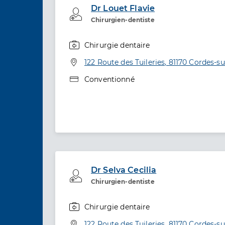
Dr Louet Flavie
Professionel de santé
Chirurgien-dentiste
Chirurgie dentaire
Spécialités
Adresse
122 Route des Tuileries, 81170 Cordes-su
Type de convention
Conventionné
Dr Selva Cecilia
Professionel de santé
Chirurgien-dentiste
Chirurgie dentaire
Spécialités
Adresse
122 Route des Tuileries, 81170 Cordes-su