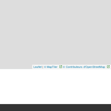
Leaflet
|
© MapTiler
© Contributeurs d'OpenStreetMap