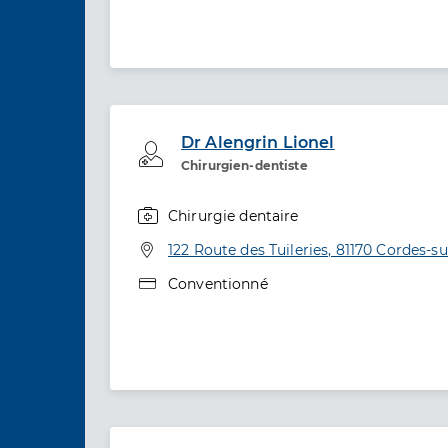
Dr Alengrin Lionel
Professionel de santé
Chirurgien-dentiste
Chirurgie dentaire
Spécialités
Adresse
122 Route des Tuileries, 81170 Cordes-su
Type de convention
Conventionné