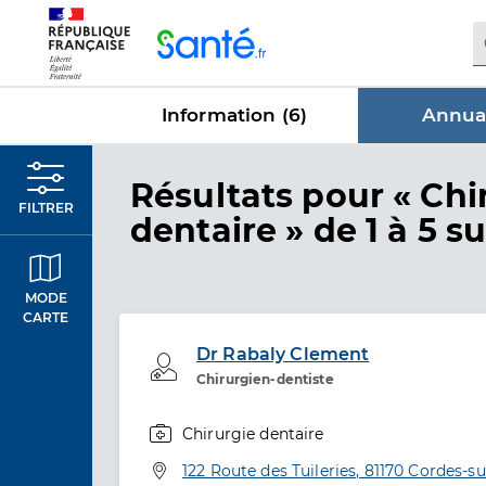
Panneau de gestion des cookies
Information (
6
)
Annuai
dans Annu
Résultats
pour « Chi
FILTRER
dentaire »
de 1 à 5 su
MODE
CARTE
Dr Rabaly Clement
Professionel de santé
Chirurgien-dentiste
Chirurgie dentaire
Spécialités
Adresse
122 Route des Tuileries, 81170 Cordes-su