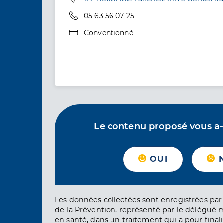
Téléphone
05 63 56 07 25
Type de convention
Conventionné
Le contenu proposé vous a-t-
OUI
Les données collectées sont enregistrées par 
de la Prévention, représenté par le délégué 
en santé, dans un traitement qui a pour finali