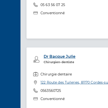
Téléphone
05 63 56 07 25
Type de convention
Conventionné
Dr Bacque Julie
Professionel de santé
Chirurgien-dentiste
Chirurgie dentaire
Spécialités
Adresse
122 Route des Tuileries, 81170 Cordes-su
Téléphone
0563560725
Type de convention
Conventionné