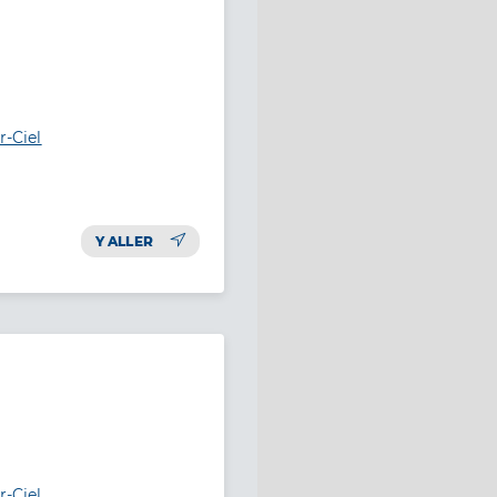
r-Ciel
Y ALLER
r-Ciel