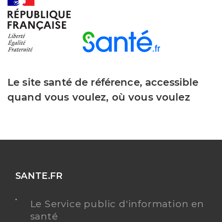
Y ALLER
Dr Affairoux Adrien
Professionel de santé
Chirurgien-dentiste
Le site santé de référence, accessible
quand vous voulez, où vous voulez
Chirurgie dentaire
Spécialités
Adresse
6 Place des Libertes, 12800 Naucelle
Téléphone
0565470050
Type de convention
Conventionné
SANTE.FR
Y ALLER
Le Service public d'information en
santé