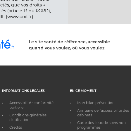
ctés, que vos droits «
és (article 13 du RGPD),
IL (www.cnil.fr)
Le site santé de référence, accessible
quand vous voulez, où vous voulez
INFORMATIONS LÉGALES
EN CE MOMENT
Accessibilité : conformité
Mon bilan prévention
partielle
Annuaire de l'accessibilité des
Conditions générales
cabinets
d'utilisation
Carte des lieux de soins non
Crédits
programmés