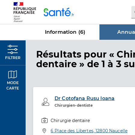
Panneau de gestion des cookies
Information (
6
)
Annuai
dans Annu
Résultats
pour « Chi
FILTRER
dentaire »
de 1 à 3 su
MODE
CARTE
Dr Cotofana Rusu Ioana
Professionel de santé
Chirurgien-dentiste
Chirurgie dentaire
Spécialités
Adresse
6 Place des Libertes, 12800 Naucelle