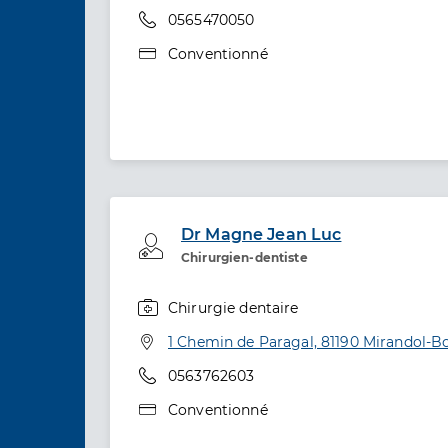
Téléphone
0565470050
Type de convention
Conventionné
Dr Magne Jean Luc
Professionel de santé
Chirurgien-dentiste
Chirurgie dentaire
Spécialités
Adresse
1 Chemin de Paragal, 81190 Mirandol-
Téléphone
0563762603
Type de convention
Conventionné