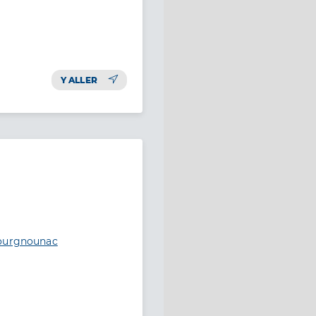
Y ALLER
Bourgnounac