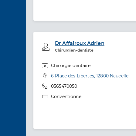
Dr Affairoux Adrien
Professionel de santé
Chirurgien-dentiste
Chirurgie dentaire
Spécialités
Adresse
6 Place des Libertes, 12800 Naucelle
Téléphone
0565470050
Type de convention
Conventionné