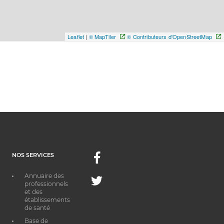
Leaflet
|
© MapTiler
© Contributeurs d'OpenStreetMap
NOS SERVICES
Facebook
Annuaire des
Twitter
professionnels
et des
établissements
de santé
Base de