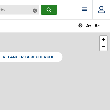
Menu prin
Supprimer
RECHERCHER
Augmente
Dimin
+
−
RELANCER LA RECHERCHE