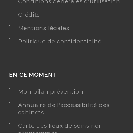
Conditions générales d'utilisation
Crédits
Y ALLER
Mentions légales
Politique de confidentialité
Dr Unlu Rafetcan
Professionel de santé
Chirurgien-dentiste
Chirurgie dentaire
Spécialités
EN CE MOMENT
Adresse
Chemin de La Catalanié, 81260 Brassac
Type de convention
Conventionné
Mon bilan prévention
Annuaire de l'accessibilité des
Y ALLER
cabinets
Carte des lieux de soins non