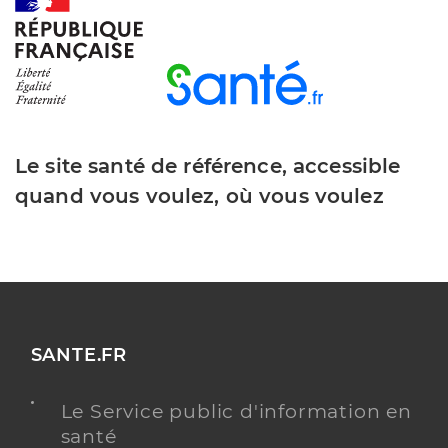
Dr Navarro Philippe
Professionel de santé
Chirurgien-dentiste
Chirurgie dentaire
Le site santé de référence, accessible
Spécialités
Adresse
Chemin de La Catalanié, 81260 Brassac
quand vous voulez, où vous voulez
Téléphone
0563376871
Type de convention
Conventionné
Y ALLER
SANTE.FR
Le Service public d'information en
Centre Dentaire Mutualiste Labastide-
Service de santé
santé
Rouairoux