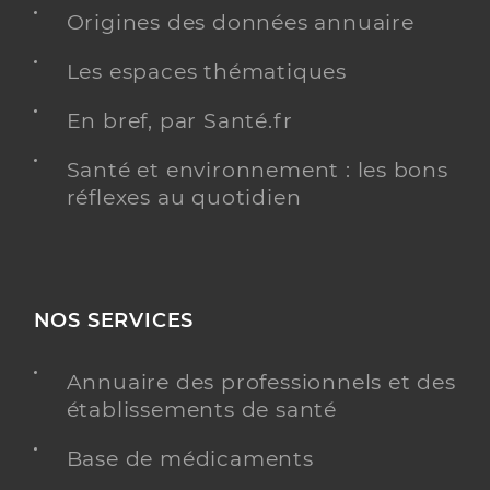
Origines des données annuaire
Téléphone
0563345060
Les espaces thématiques
Y ALLER
En bref, par Santé.fr
Santé et environnement : les bons
réflexes au quotidien
Dr Froment Sophie
Professionel de santé
Chirurgien-dentiste
Chirurgie dentaire
Spécialités
NOS SERVICES
Adresse
24 Avenue Maréchal Juin, 81300 Graulhet
Distance
9 km
Annuaire des professionnels et des
Téléphone
0563345060
établissements de santé
Base de médicaments
Y ALLER