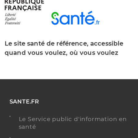
Y ALLER
Dr Alsaleh Iyad
Professionel de santé
Chirurgien-dentiste
Le site santé de référence, accessible
quand vous voulez, où vous voulez
Chirurgie dentaire
Spécialités
Adresse
26bis Place Bosquet, 81300 Graulhet
Distance
8 km
Téléphone
0563345359
Type de convention
Conventionné
SANTE.FR
Y ALLER
Le Service public d'information en
santé