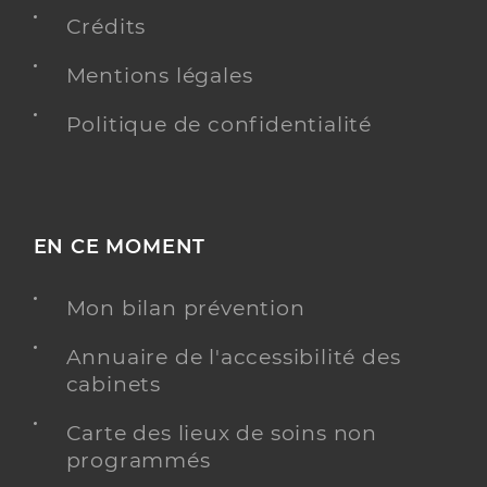
Crédits
Chirurgie dentaire
Spécialités
Mentions légales
Adresse
24 Avenue Maréchal Juin, 81300 Graulhet
Distance
9 km
Politique de confidentialité
Téléphone
0563345060
Y ALLER
EN CE MOMENT
Mon bilan prévention
Dr Bories Isabelle
Professionel de santé
Chirurgien-dentiste
Annuaire de l'accessibilité des
cabinets
Chirurgie dentaire
Spécialités
Carte des lieux de soins non
Adresse
24 Avenue Maréchal Juin, 81300 Graulhet
programmés
Distance
9 km