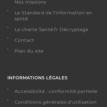
Nos missions
Dr Bary Pierre
Professionel de santé
Le Standard de l’information en
Chirurgien-dentiste
santé
Chirurgie dentaire
La charte Santé.fr Décryptage
Spécialités
Adresse
26bis Place Bosquet, 81300 Graulhet
Contact
Distance
8 km
Téléphone
Plan du site
0563345359
Type de convention
Conventionné
Y ALLER
INFORMATIONS LÉGALES
Accessibilité : conformité partielle
Dr Barome Abigail
Professionel de santé
Conditions générales d'utilisation
Chirurgien-dentiste