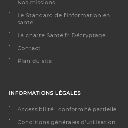
Nos missions
Le Standard de l’information en
Dr Bouyssie Arnal Sophie
Professionel de santé
santé
Chirurgien-dentiste
La charte Santé.fr Décryptage
Chirurgie dentaire
Spécialités
Contact
Adresse
15 Rue des Capélaniès, 81340 Valence-d’Albigeois
Plan du site
Distance
13 km
Type de convention
Conventionné
Y ALLER
INFORMATIONS LÉGALES
Accessibilité : conformité partielle
Dr Cellou William
Professionel de santé
Conditions générales d'utilisation
Chirurgien-dentiste