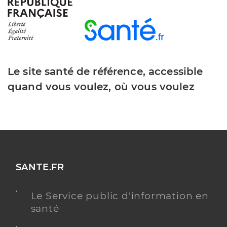
Y ALLER
Le site santé de référence, accessible
Dr Yassine Bilal
Professionel de santé
quand vous voulez, où vous voulez
Chirurgien-dentiste
Chirurgie dentaire
Spécialités
Adresse
3 Rue de la Vanelle, 81430 Villefranche-
d’Albigeois
Distance
8 km
SANTE.FR
Type de convention
Conventionné
Le Service public d'information en
santé
Y ALLER