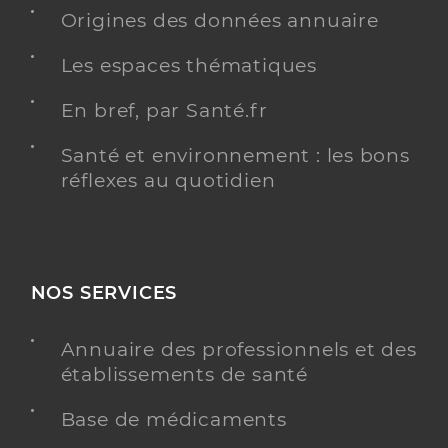
Origines des données annuaire
Distance
16 km
Les espaces thématiques
Téléphone
0565740056
Type de convention
Conventionné
En bref, par Santé.fr
Santé et environnement : les bons
Y ALLER
réflexes au quotidien
Dr Rojano Tinajo Francisco
Professionel de santé
Chirurgien-dentiste
NOS SERVICES
Chirurgie dentaire
Annuaire des professionnels et des
Spécialités
Adresse
16 Avenue de la Vallée du Tarn, 12170 Réquista
établissements de santé
Distance
16 km
Base de médicaments
Type de convention
Conventionné