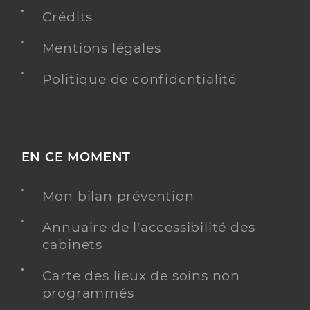
Crédits
Chirurgie dentaire
Spécialités
Mentions légales
Adresse
10 Avenue Raymond Bel, 12550 Coupiac
Distance
14 km
Politique de confidentialité
Téléphone
0565990493
Type de convention
Conventionné
EN CE MOMENT
Y ALLER
Mon bilan prévention
Annuaire de l'accessibilité des
Dr Constantinescu Daniela
Professionel de santé
cabinets
Chirurgien-dentiste
Carte des lieux de soins non
Chirurgie dentaire
programmés
Spécialités
Adresse
3 Rue Jean de Ginestel, 12170 Réquista