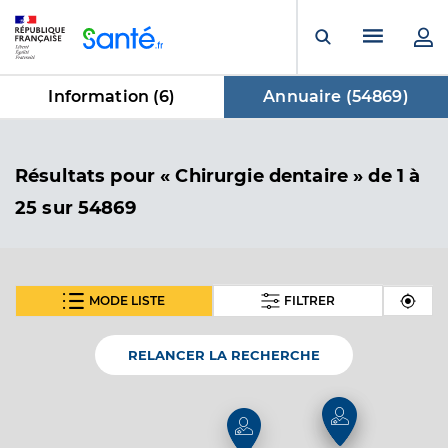
Panneau de gestion des cookies
Menu pr
Ouvrir la rech
Information (
6
)
Annuaire (
54869
)
dans Annuaire
Résultats
pour « Chirurgie dentaire »
de 1 à
25 sur 54869
MODE LISTE
FILTRER
SUIVANT
Dr Rayet Franck
Professionel de santé
Chirurgien-dentiste
RELANCER LA RECHERCHE
Chirurgie dentaire
Spécialités
Adresse
Rue Flandres Dunkerque-40, 81250 Alban