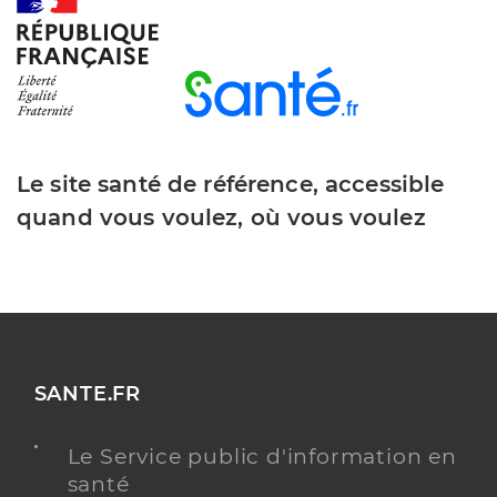
Dr Treilhou Damien
Professionel de santé
Chirurgien-dentiste
Le site santé de référence, accessible
Chirurgie dentaire
Spécialités
quand vous voulez, où vous voulez
Adresse
3 Rue de la Vanelle, 81430 Villefranche-
d’Albigeois
Type de convention
Conventionné
Y ALLER
SANTE.FR
Le Service public d'information en
santé