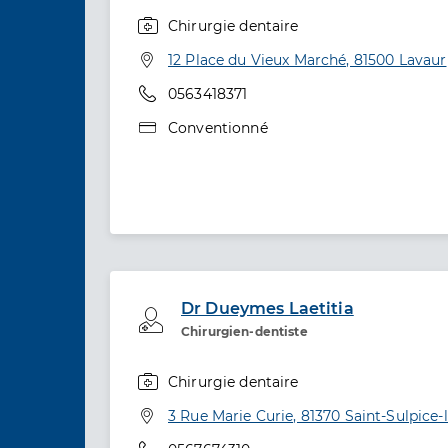
Chirurgie dentaire
Spécialités
Adresse
12 Place du Vieux Marché, 81500 Lavaur
Téléphone
0563418371
Type de convention
Conventionné
Dr Dueymes Laetitia
Professionel de santé
Chirurgien-dentiste
Chirurgie dentaire
Spécialités
Adresse
3 Rue Marie Curie, 81370 Saint-Sulpice-