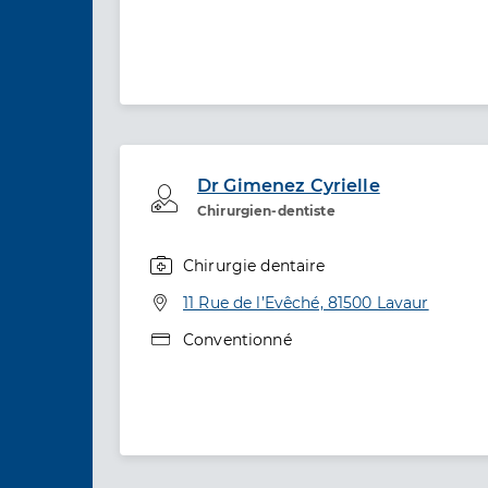
Dr Gimenez Cyrielle
Professionel de santé
Chirurgien-dentiste
Chirurgie dentaire
Spécialités
Adresse
11 Rue de l’Evêché, 81500 Lavaur
Type de convention
Conventionné