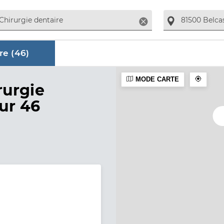
Supprimer
re (
46
)
MODE CARTE
aire
rurgie
sur 46