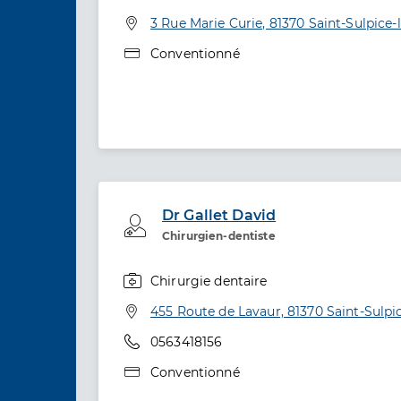
Spécialités
Adresse
3 Rue Marie Curie, 81370 Saint-Sulpice-
Type de convention
Conventionné
Dr Gallet David
Professionel de santé
Chirurgien-dentiste
Chirurgie dentaire
Spécialités
Adresse
455 Route de Lavaur, 81370 Saint-Sulpi
Téléphone
0563418156
Type de convention
Conventionné