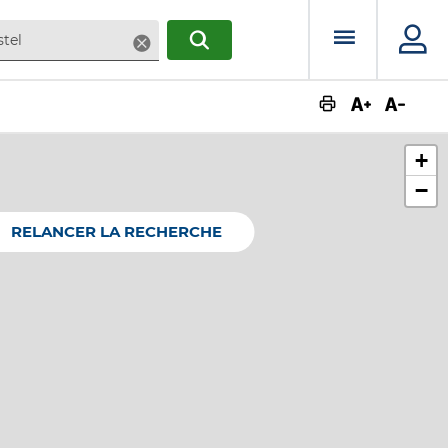
Menu prin
Supprimer
RECHERCHER
Augmente
Dimin
+
−
RELANCER LA RECHERCHE