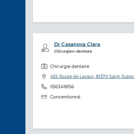
Dr Casanova Clara
Professionel de santé
Chirurgien-dentiste
Chirurgie dentaire
Spécialités
Adresse
455 Route de Lavaur, 81370 Saint-Sulpi
Téléphone
0563418156
Type de convention
Conventionné