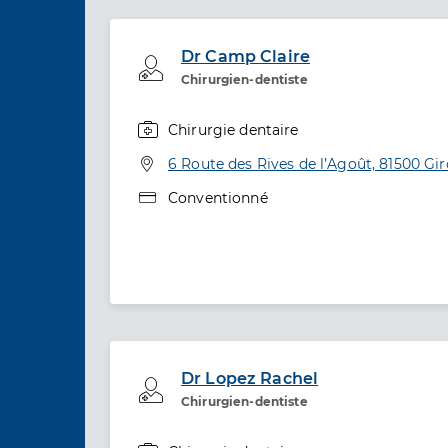
Dr Camp Claire
Professionel de santé
Chirurgien-dentiste
Chirurgie dentaire
Spécialités
Adresse
6 Route des Rives de l’Agoût, 81500 Gi
Type de convention
Conventionné
Dr Lopez Rachel
Professionel de santé
Chirurgien-dentiste