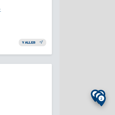
r
Y ALLER
4
2
2
2