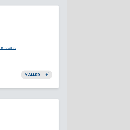
roussens
Y ALLER