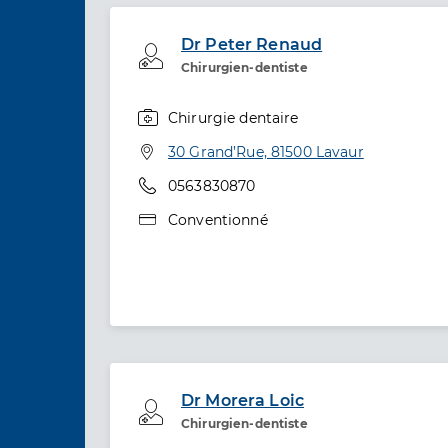
Dr Peter Renaud
Professionel de santé
Chirurgien-dentiste
Chirurgie dentaire
Spécialités
Adresse
30 Grand’Rue, 81500 Lavaur
Téléphone
0563830870
Type de convention
Conventionné
Dr Morera Loic
Professionel de santé
Chirurgien-dentiste