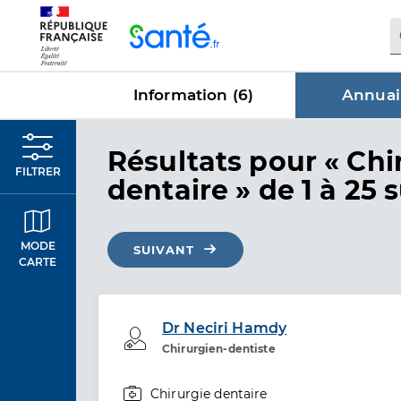
Panneau de gestion des cookies
Information (
6
)
Annuai
dans Annu
Résultats
pour « Chi
FILTRER
dentaire »
de 1 à 25 
MODE
SUIVANT
CARTE
Dr Neciri Hamdy
Professionel de santé
Chirurgien-dentiste
Chirurgie dentaire