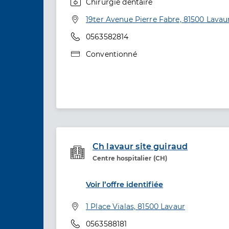
Chirurgie dentaire
Spécialités
Adresse
19ter Avenue Pierre Fabre, 81500 Lavau
Téléphone
0563582814
Type de convention
Conventionné
Ch lavaur site guiraud
Centre hospitalier (CH)
Etablissement de soins
Voir l’offre identifiée
Adresse
1 Place Vialas, 81500 Lavaur
Téléphone
0563588181