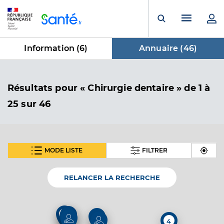
Panneau de gestion des cookies
Menu pr
Ouvrir la rech
Information (
6
)
Annuaire (
46
)
dans Annuaire
Résultats
pour « Chirurgie dentaire »
de 1 à
25 sur 46
MODE LISTE
FILTRER
SUIVANT
Dr Capelle Cecile
Professionel de santé
Chirurgien-dentiste
RELANCER LA RECHERCHE
Chirurgie dentaire
Spécialités
3
Adresse
39 Grand Faubourg, 31590 Verfeil
3
4