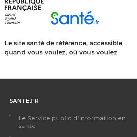
Dr Gallet David
Professionel de santé
Chirurgien-dentiste
Chirurgie dentaire
Spécialités
Adresse
455 Route de Lavaur, 81370 Saint-Sulpice-la-
Pointe
Le site santé de référence, accessible
Téléphone
0563418156
quand vous voulez, où vous voulez
Type de convention
Conventionné
Y ALLER
SANTE.FR
Dr Benosa Clement
Professionel de santé
Le Service public d'information en
Chirurgien-dentiste
santé
Chirurgie dentaire