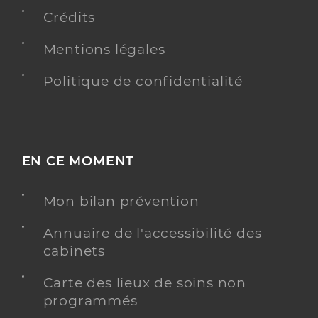
Type de convention
Conventionné
Crédits
Y ALLER
Mentions légales
Politique de confidentialité
Dr Elharar Frederic
Professionel de santé
Chirurgien-dentiste
EN CE MOMENT
Chirurgie dentaire
Spécialités
Adresse
38 Avenue de Lavaur, 81500 Labastide-Saint-
Mon bilan prévention
Georges
Annuaire de l'accessibilité des
Téléphone
0563584634
cabinets
Type de convention
Conventionné
informations relatives à l’accessibilité
Ce praticien a renseigné des informations relatives
Carte des lieux de soins non
à l’accessibilité de son cabinet
programmés