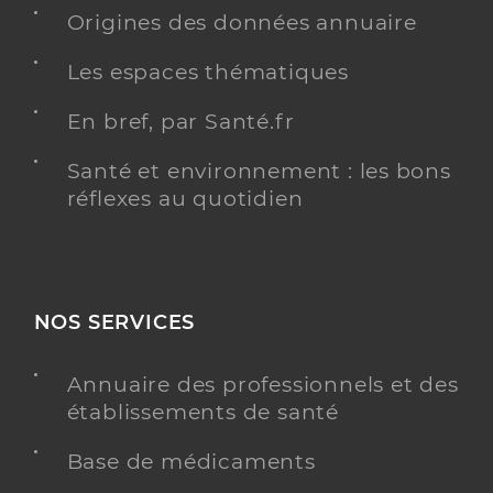
Origines des données annuaire
Y ALLER
Les espaces thématiques
En bref, par Santé.fr
Dr Lejeune Nadege
Professionel de santé
Santé et environnement : les bons
Chirurgien-dentiste
réflexes au quotidien
Chirurgie dentaire
Spécialités
Adresse
39 Grand Faubourg, 31590 Verfeil
Type de convention
Conventionné
NOS SERVICES
Y ALLER
Annuaire des professionnels et des
établissements de santé
Base de médicaments
Dr Camp Claire
Professionel de santé