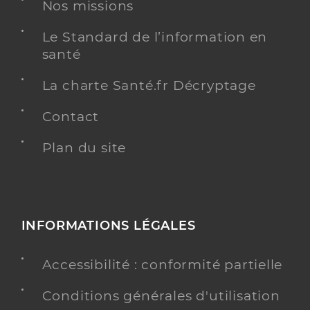
Nos missions
Spécialités
Adresse
21 Avenue Yves Bongars, 81370 Saint-Sulpice-la-
Pointe
Le Standard de l’information en
santé
Téléphone
0563418386
Type de convention
Conventionné
La charte Santé.fr Décryptage
Contact
Y ALLER
Plan du site
Dr Peter Renaud
Professionel de santé
Chirurgien-dentiste
INFORMATIONS LÉGALES
Chirurgie dentaire
Spécialités
Accessibilité : conformité partielle
Adresse
30 Grand’Rue, 81500 Lavaur
Téléphone
0563830870
Conditions générales d'utilisation