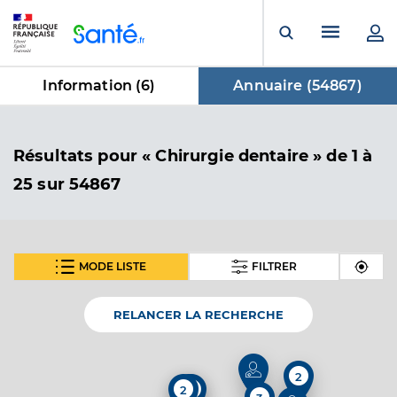
Panneau de gestion des cookies
Menu pr
Ouvrir la rech
Information (
6
)
Annuaire (
54867
)
dans Annuaire
Résultats
pour « Chirurgie dentaire »
de 1 à
25 sur 54867
MODE LISTE
FILTRER
SUIVANT
Dr Gaston Marie
Professionel de santé
Chirurgien-dentiste
RELANCER LA RECHERCHE
Chirurgie dentaire
Spécialités
2
Adresse
2 Rue du Maquis, 81540 Sorèze
2
2