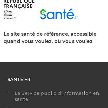
Dr Peltant Thierry
Professionel de santé
Chirurgien-dentiste
Le site santé de référence, accessible
Chirurgie dentaire
Spécialités
quand vous voulez, où vous voulez
Adresse
15 Avenue de Castres, 31250 Revel
Distance
6 km
Téléphone
0561835450
Type de convention
Conventionné
SANTE.FR
Y ALLER
Le Service public d'information en
santé