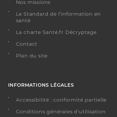
Dr Sery Veronique
Professionel de santé
Nos missions
Chirurgien-dentiste
Le Standard de l’information en
Chirurgie dentaire
santé
Spécialités
Adresse
15 Avenue de Castres, 31250 Revel
La charte Santé.fr Décryptage
Distance
6 km
Contact
Téléphone
0561835450
Type de convention
Plan du site
Conventionné
Y ALLER
INFORMATIONS LÉGALES
Dr Pegourie Anais
Professionel de santé
Accessibilité : conformité partielle
Chirurgien-dentiste
Conditions générales d'utilisation