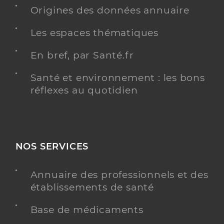
Origines des données annuaire
Type de convention
Conventionné
Les espaces thématiques
Y ALLER
En bref, par Santé.fr
Santé et environnement : les bons
réflexes au quotidien
Dr Fau Magali
Professionel de santé
Chirurgien-dentiste
Chirurgie dentaire
Spécialités
NOS SERVICES
Adresse
21 Rue Notre Dame, 31250 Revel
Distance
6 km
Annuaire des professionnels et des
Téléphone
0562180000
établissements de santé
Type de convention
Conventionné
Base de médicaments