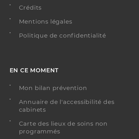
Chirurgie dentaire
Spécialités
Crédits
Adresse
12 Avenue de Soréze, 31250 Revel
Mentions légales
Distance
6 km
Téléphone
0534667160
Politique de confidentialité
Type de convention
Conventionné
Y ALLER
EN CE MOMENT
Mon bilan prévention
Dr Daynes Vincent
Professionel de santé
Chirurgien-dentiste
Annuaire de l'accessibilité des
cabinets
Chirurgie dentaire
Spécialités
Carte des lieux de soins non
Adresse
12 Avenue de Soréze, 31250 Revel
programmés
Distance
6 km