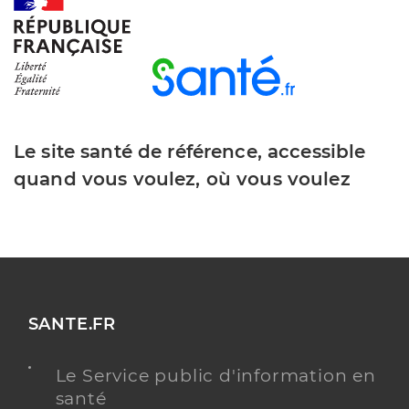
Dr Sirven Paul
Professionel de santé
Chirurgien-dentiste
Chirurgie dentaire
Le site santé de référence, accessible
Spécialités
Adresse
720 Avenue de Castres, 81580 Soual
quand vous voulez, où vous voulez
Type de convention
Conventionné
Y ALLER
SANTE.FR
Le Service public d'information en
santé