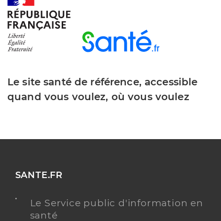
Centre Dentaire Mutualiste De Monclar
Service de santé
De Quercy
Centre de santé
Adresse
12 Camp de Poutou, 82230 Monclar-de-Quercy
Y ALLER
Le site santé de référence, accessible
quand vous voulez, où vous voulez
SANTE.FR
Le Service public d'information en
santé