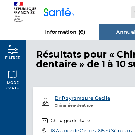
Panneau de gestion des cookies
Information (
6
)
Annuai
dans Annu
Résultats
pour « Chi
FILTRER
dentaire »
de 1 à 10 s
MODE
CARTE
Dr Payramaure Cecile
Professionel de santé
Chirurgien-dentiste
Chirurgie dentaire
Spécialités
Adresse
18 Avenue de Castres, 81570 Sémalens