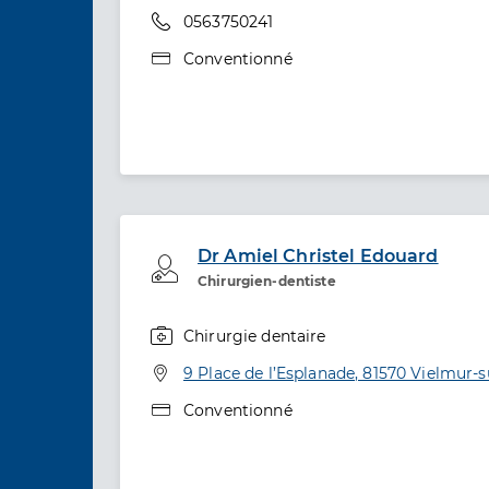
Téléphone
0563750241
Type de convention
Conventionné
Dr Amiel Christel Edouard
Professionel de santé
Chirurgien-dentiste
Chirurgie dentaire
Spécialités
Adresse
9 Place de l’Esplanade, 81570 Vielmur-
Type de convention
Conventionné