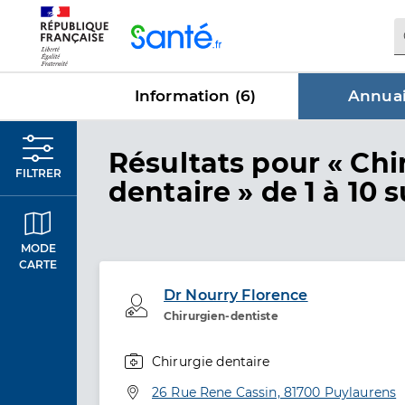
Panneau de gestion des cookies
Information (
6
)
Annuai
dans Annu
Résultats
pour « Chi
FILTRER
dentaire »
de 1 à 10 s
MODE
CARTE
Dr Nourry Florence
Professionel de santé
Chirurgien-dentiste
Chirurgie dentaire
Spécialités
Adresse
26 Rue Rene Cassin, 81700 Puylaurens