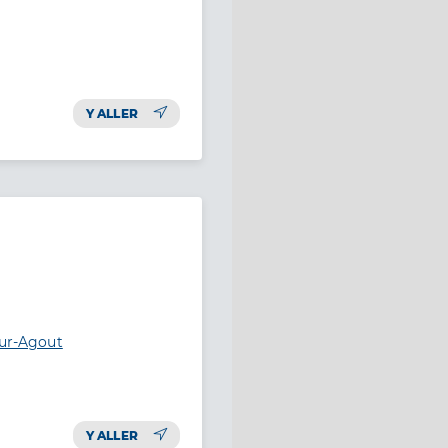
Y ALLER
sur-Agout
Y ALLER