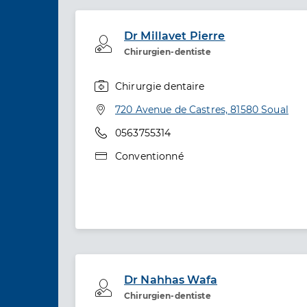
Dr Millavet Pierre
Professionel de santé
Chirurgien-dentiste
Chirurgie dentaire
Spécialités
Adresse
720 Avenue de Castres, 81580 Soual
Téléphone
0563755314
Type de convention
Conventionné
Dr Nahhas Wafa
Professionel de santé
Chirurgien-dentiste