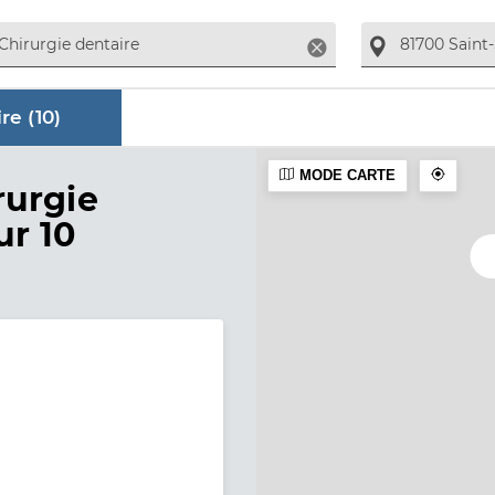
Supprimer
re (
10
)
MODE CARTE
aire
rurgie
ur 10