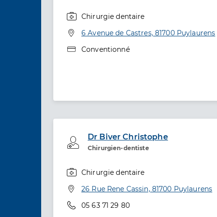
Chirurgie dentaire
Spécialités
Adresse
6 Avenue de Castres, 81700 Puylaurens
Type de convention
Conventionné
Dr Biver Christophe
Professionel de santé
Chirurgien-dentiste
Chirurgie dentaire
Spécialités
Adresse
26 Rue Rene Cassin, 81700 Puylaurens
Téléphone
05 63 71 29 80