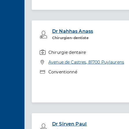
Dr Nahhas Anass
Professionel de santé
Chirurgien-dentiste
Chirurgie dentaire
Spécialités
Adresse
Avenue de Castres, 81700 Puylaurens
Type de convention
Conventionné
Dr Sirven Paul
Professionel de santé