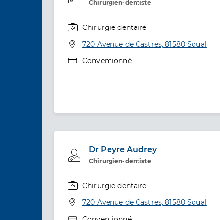
Chirurgien-dentiste
Chirurgie dentaire
Spécialités
Adresse
720 Avenue de Castres, 81580 Soual
Type de convention
Conventionné
Dr Peyre Audrey
Professionel de santé
Chirurgien-dentiste
Chirurgie dentaire
Spécialités
Adresse
720 Avenue de Castres, 81580 Soual
Type de convention
Conventionné