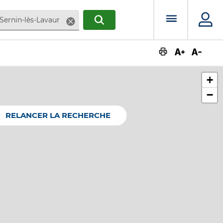
Menu prin
Supprimer
RECHERCHER
Augmente
Dimin
+
−
RELANCER LA RECHERCHE