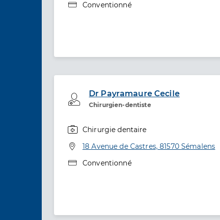
Type de convention
Conventionné
Dr Payramaure Cecile
Professionel de santé
Chirurgien-dentiste
Chirurgie dentaire
Spécialités
Adresse
18 Avenue de Castres, 81570 Sémalens
Type de convention
Conventionné