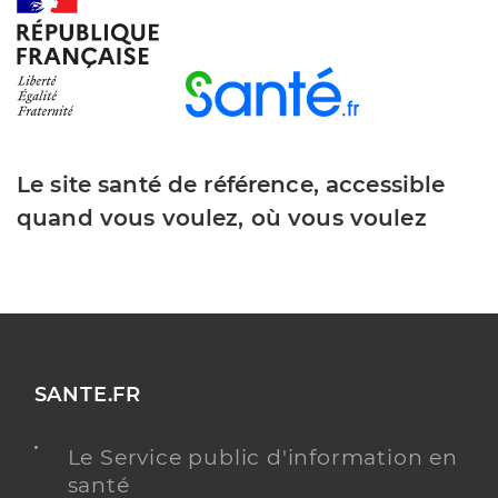
Y ALLER
Dr Bonazzi Mathilde
Professionel de santé
Chirurgien-dentiste
Le site santé de référence, accessible
Chirurgie dentaire
quand vous voulez, où vous voulez
Spécialités
Adresse
21 Quai du Carras, 81100 Castres
Type de convention
Conventionné
Y ALLER
SANTE.FR
Le Service public d'information en
Dr Ambry Danielle
Professionel de santé
santé
Chirurgien-dentiste