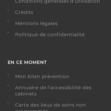
Conventionné
Conditions générales d'utilisation
Crédits
Y ALLER
Mentions légales
Politique de confidentialité
Dr Mangin Eric
Professionel de santé
Chirurgien-dentiste
Chirurgie dentaire
EN CE MOMENT
Spécialités
Adresse
21 Quai du Carras, 81100 Castres
Mon bilan prévention
Téléphone
0563590923
Type de convention
Conventionné
Annuaire de l'accessibilité des
cabinets
Y ALLER
Carte des lieux de soins non