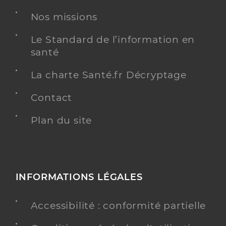
Nos missions
Chirurgie dentaire
Spécialités
Adresse
3 Place Roger Salengro, 81100 Castres
Le Standard de l’information en
santé
Téléphone
0563510561
Type de convention
Conventionné
La charte Santé.fr Décryptage
Contact
Y ALLER
Plan du site
Dr Gournay Coppee Manon
Professionel de santé
Chirurgien-dentiste
INFORMATIONS LÉGALES
Chirurgie dentaire
Spécialités
Accessibilité : conformité partielle
Adresse
15 Place du Rivet, 81710 Saïx
Type de convention