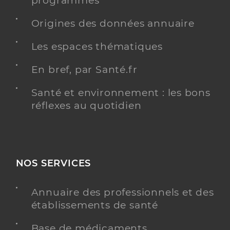
programmés
Origines des données annuaire
Dr Serrat Sanz Diana
Professionel de santé
Chirurgien-dentiste
Les espaces thématiques
Chirurgie dentaire
En bref, par Santé.fr
Spécialités
Adresse
3 Place Roger Salengro, 81100 Castres
Santé et environnement : les bons
Téléphone
0563510561
réflexes au quotidien
Type de convention
Conventionné
Y ALLER
NOS SERVICES
Annuaire des professionnels et des
établissements de santé
Base de médicaments