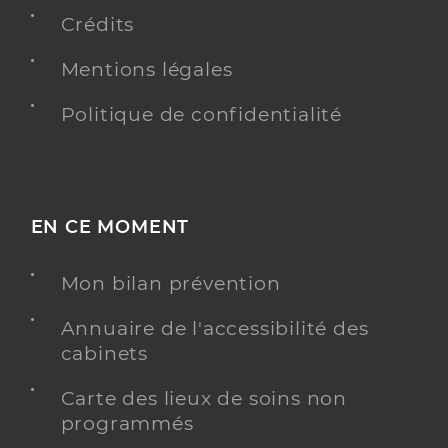
Crédits
Mentions légales
Dr Guitard Karine
Professionel de santé
Chirurgien-dentiste
Politique de confidentialité
Chirurgie dentaire
Spécialités
Adresse
23 Avenue Maréchal Foch, 81000 Albi
Téléphone
0563544892
EN CE MOMENT
Type de convention
Conventionné
Mon bilan prévention
Y ALLER
Annuaire de l'accessibilité des
cabinets
Carte des lieux de soins non
Clinique toulouse lautrec - albi
programmés
Etablissement de soins pluridisciplinaire