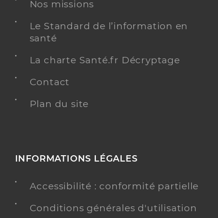
Nos missions
Spécialités
Adresse
45 Route de Teillet, 81000 Albi
Le Standard de l’information en
Type de convention
Conventionné
santé
Y ALLER
La charte Santé.fr Décryptage
Contact
Plan du site
Dr Boy Veronique
Professionel de santé
Chirurgien-dentiste
Chirurgie dentaire
Spécialités
INFORMATIONS LÉGALES
Adresse
13 Boulevard Maréchal Soult, 81000 Albi
Téléphone
0563482870
Accessibilité : conformité partielle
Conditions générales d'utilisation
Y ALLER