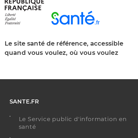
Dr Atienza Marta
Professionel de santé
Chirurgien-dentiste
Chirurgie dentaire
Spécialités
Le site santé de référence, accessible
Adresse
168 Avenue Maréchal de Lattre de Tassigny, 81000
Albi
quand vous voulez, où vous voulez
Type de convention
Conventionné
Y ALLER
SANTE.FR
Dr Boudes Melina
Professionel de santé
Le Service public d'information en
Chirurgien-dentiste
santé
Chirurgie dentaire