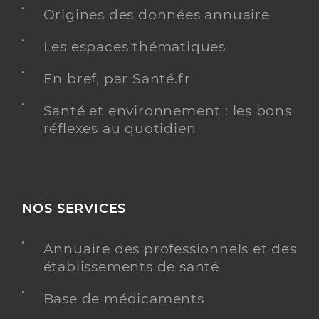
Etablissement de soins
Origines des données annuaire
Voir l’offre identifiée
Les espaces thématiques
Adresse
2 Rue Jacques Monod, 81000 Albi
En bref, par Santé.fr
Téléphone
0563484730
Santé et environnement : les bons
réflexes au quotidien
Y ALLER
Dr Tran Michel
NOS SERVICES
Professionel de santé
Chirurgien-dentiste
Annuaire des professionnels et des
Chirurgie dentaire
établissements de santé
Spécialités
Adresse
1 Rue Louis Vicat, 81000 Albi
Base de médicaments
Téléphone
0563790928